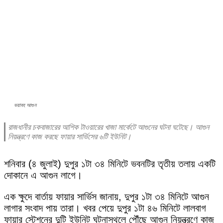
ভয়াবহ আগুন
রাজধানীর চকবাজারের আশিক টাওয়ারের খাজা মার্কেটে আগুনের ঘটনা ঘটেছে। আগুন
নিয়ন্ত্রণে কাজ করছে ফায়ার সার্ভিসের ৬টি ইউনিট।
শনিবার (৪ জুলাই) দুপুর ১টা ৩৪ মিনিটে ভবনটির তৃতীয় তলায় একটি
দোকানে এ আগুন লাগে।
এক ক্ষুদে বার্তায় ফায়ার সার্ভিস জানায়, দুপুর ১টা ৩৪ মিনিটে আগুন
লাগার সংবাদ পায় তারা। খবর পেয়ে দুপুর ১টা ৪৬ মিনিটে লালবাগ
ফায়ার স্টেশনের দুটি ইউনিট ঘটনাস্থলে পৌঁছে আগুন নিয়ন্ত্রণে কাজ