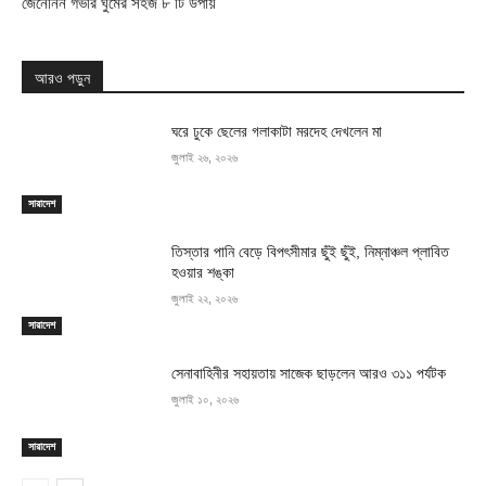
জেনেনিন গভীর ঘুমের সহজ ৮ টি উপায়
আরও পড়ুন
ঘরে ঢুকে ছেলের গলাকাটা মরদেহ দেখলেন মা
জুলাই ২৬, ২০২৬
সারাদেশ
তিস্তার পানি বেড়ে বিপৎসীমার ছুঁই ছুঁই, নিম্নাঞ্চল প্লাবিত
হওয়ার শঙ্কা
জুলাই ২২, ২০২৬
সারাদেশ
সেনাবাহিনীর সহায়তায় সাজেক ছাড়লেন আরও ৩১১ পর্যটক
জুলাই ১০, ২০২৬
সারাদেশ