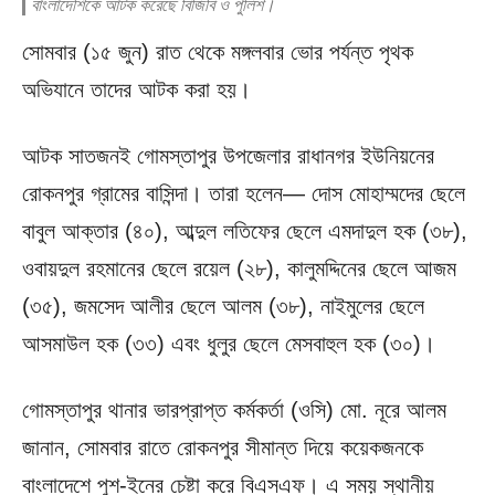
বাংলাদেশিকে আটক করেছে বিজিবি ও পুলিশ।
সোমবার (১৫ জুন) রাত থেকে মঙ্গলবার ভোর পর্যন্ত পৃথক
অভিযানে তাদের আটক করা হয়।
আটক সাতজনই গোমস্তাপুর উপজেলার রাধানগর ইউনিয়নের
রোকনপুর গ্রামের বাসিন্দা। তারা হলেন— দোস মোহাম্মদের ছেলে
বাবুল আক্তার (৪০), আব্দুল লতিফের ছেলে এমদাদুল হক (৩৮),
ওবায়দুল রহমানের ছেলে রয়েল (২৮), কালুমদ্দিনের ছেলে আজম
(৩৫), জমসেদ আলীর ছেলে আলম (৩৮), নাইমুলের ছেলে
আসমাউল হক (৩৩) এবং ধুলুর ছেলে মেসবাহুল হক (৩০)।
গোমস্তাপুর থানার ভারপ্রাপ্ত কর্মকর্তা (ওসি) মো. নূরে আলম
জানান, সোমবার রাতে রোকনপুর সীমান্ত দিয়ে কয়েকজনকে
বাংলাদেশে পুশ-ইনের চেষ্টা করে বিএসএফ। এ সময় স্থানীয়