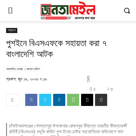
সারাদেশ
পুশইনে বিএসএফকে সহায়তা করা ৭
বাংলাদেশি আটক
অনলাইন ডেস্ক । জনতা মেইল
প্রকাশ: জুন ১৬, ২০২৬ ৭:১৬
3
0
চাঁপাইনবাবগঞ্জের গোমস্তাপুর উপজেলার রোকনপুর সীমান্তে ভারতীয় সীমান্তরক্ষী
বাহিনী (বিএসএফ) কর্তৃক কথিত পুশ-ইনের চেষ্টায় সহযোগিতার অভিযোগে সাত