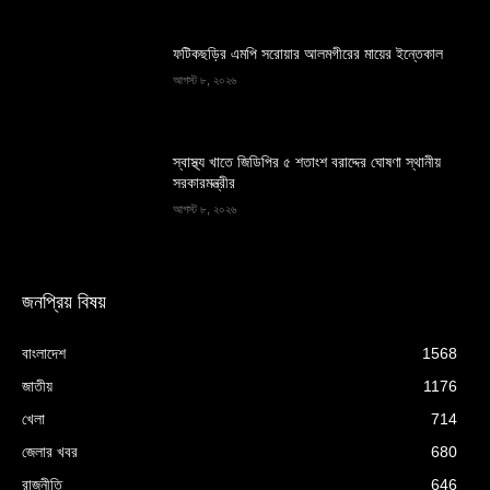
ফটিকছড়ির এমপি সরোয়ার আলমগীরের মায়ের ইন্তেকাল
আগস্ট ৮, ২০২৬
স্বাস্থ্য খাতে জিডিপির ৫ শতাংশ বরাদ্দের ঘোষণা স্থানীয়
সরকারমন্ত্রীর
আগস্ট ৮, ২০২৬
জনপ্রিয় বিষয়
বাংলাদেশ
1568
জাতীয়
1176
খেলা
714
জেলার খবর
680
রাজনীতি
646