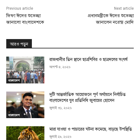
Previous article
Next article
ফিফা ঈদের শুভেচ্ছা
প্রধানমন্ত্রীকে ঈদের শুভেচ্ছা
জানালো বাংলাদেশকে
জানালেন নরেন্দ্র মোদি
আরও পড়ুন
রাজধানীর তিন স্থানে ছাত্রশিবির ও ছাত্রদলের সংঘর্ষ
আগস্ট ৪, ২০২৬
বাংলাদেশ
দুটি আন্তর্জাতিক আয়োজনে পূর্ণ অর্থায়নে নির্বাচিত
বাংলাদেশের যুব প্রতিনিধি জুবায়ের হোসেন
জুলাই ৩১, ২০২৬
বাংলাদেশ
মারা যাওয়া ও পাচারের ঘটনা কমেছে, বাড়ছে উপস্থিতি
জুলাই ২৯, ২০২৬