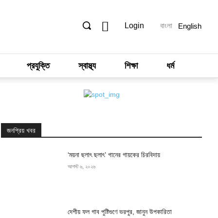
Login
বাংলা
English
প্রযুক্তি
স্বাস্থ্য
শিক্ষা
ধর্ম
জনপ্রিয় খবর
‘ময়না ছলাৎ ছলাৎ’ গানের গায়কের চিরবিদায়
আগস্ট ৬, ২০২৬
দেশীয় ফল গাব পুষ্টিগুণে ভরপুর, জানুন উপকারিতা