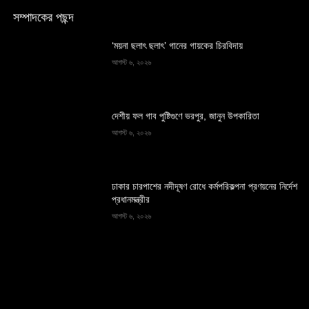
সম্পাদকের পছন্দ
‘ময়না ছলাৎ ছলাৎ’ গানের গায়কের চিরবিদায়
আগস্ট ৬, ২০২৬
দেশীয় ফল গাব পুষ্টিগুণে ভরপুর, জানুন উপকারিতা
আগস্ট ৬, ২০২৬
ঢাকার চারপাশের নদীদূষণ রোধে কর্মপরিকল্পনা প্রণয়নের নির্দেশ
প্রধানমন্ত্রীর
আগস্ট ৬, ২০২৬