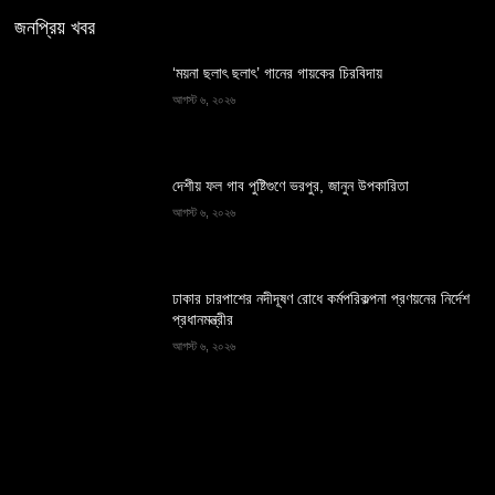
জনপ্রিয় খবর
‘ময়না ছলাৎ ছলাৎ’ গানের গায়কের চিরবিদায়
আগস্ট ৬, ২০২৬
দেশীয় ফল গাব পুষ্টিগুণে ভরপুর, জানুন উপকারিতা
আগস্ট ৬, ২০২৬
ঢাকার চারপাশের নদীদূষণ রোধে কর্মপরিকল্পনা প্রণয়নের নির্দেশ
প্রধানমন্ত্রীর
আগস্ট ৬, ২০২৬