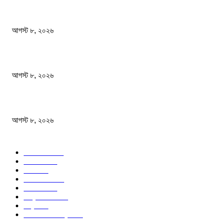
বাংলাদেশ মফস্বল সাংবাদিক ফোরাম ছাতক উপজেলা শাখার মাসিক সভা অনুষ্ঠিত
আগস্ট ৮, ২০২৬
ফটিকছড়ির এমপি সরোয়ার আলমগীরের মায়ের ইন্তেকাল
আগস্ট ৮, ২০২৬
স্বাস্থ্য খাতে জিডিপির ৫ শতাংশ বরাদ্দের ঘোষণা স্থানীয় সরকারমন্ত্রীর
আগস্ট ৮, ২০২৬
জনপ্রিয় বিষয়
বাংলাদেশ
1568
জাতীয়
1176
খেলা
714
জেলার খবর
680
রাজনীতি
646
আন্তর্জাতিক
490
বিশ্ব
402
অর্থনীতি ও বাণিজ্য
347