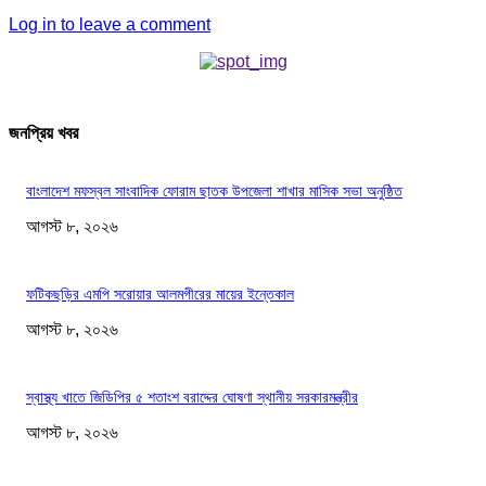
Log in to leave a comment
জনপ্রিয় খবর
বাংলাদেশ মফস্বল সাংবাদিক ফোরাম ছাতক উপজেলা শাখার মাসিক সভা অনুষ্ঠিত
আগস্ট ৮, ২০২৬
ফটিকছড়ির এমপি সরোয়ার আলমগীরের মায়ের ইন্তেকাল
আগস্ট ৮, ২০২৬
স্বাস্থ্য খাতে জিডিপির ৫ শতাংশ বরাদ্দের ঘোষণা স্থানীয় সরকারমন্ত্রীর
আগস্ট ৮, ২০২৬