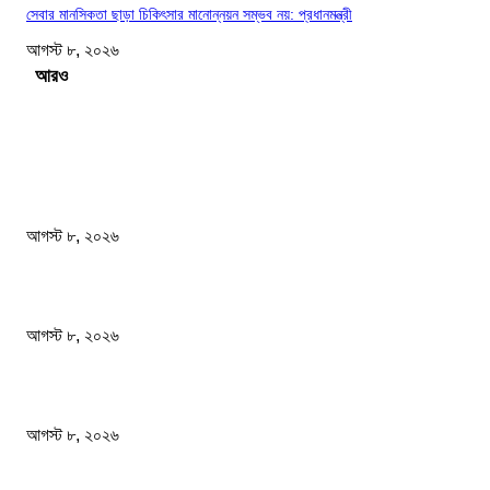
সেবার মানসিকতা ছাড়া চিকিৎসার মানোন্নয়ন সম্ভব নয়: প্রধানমন্ত্রী
আগস্ট ৮, ২০২৬
Load more
সম্পাদকের পছন্দ
বাংলাদেশ মফস্বল সাংবাদিক ফোরাম ছাতক উপজেলা শাখার মাসিক সভা অনুষ্ঠিত
আগস্ট ৮, ২০২৬
ফটিকছড়ির এমপি সরোয়ার আলমগীরের মায়ের ইন্তেকাল
আগস্ট ৮, ২০২৬
স্বাস্থ্য খাতে জিডিপির ৫ শতাংশ বরাদ্দের ঘোষণা স্থানীয় সরকারমন্ত্রীর
আগস্ট ৮, ২০২৬
জনপ্রিয় খবর