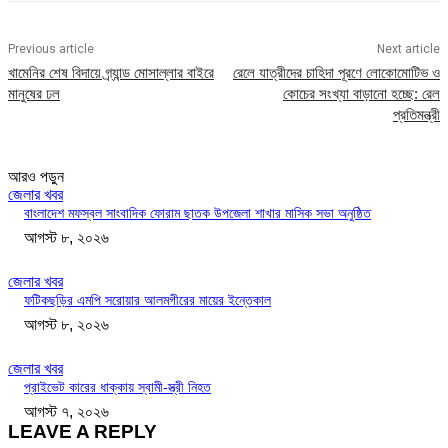
Previous article
Next article
খামেনির শেষ বিদায়ে গ্র্যান্ড মোসাল্লার বাইরে
রেলে যাত্রীদের চাহিদা পূরণে লোকোমোটিভ ও
মানুষের ঢল
কোচের সংখ্যা বাড়ানো হচ্ছে: রেল
প্রতিমন্ত্রী
আরও পড়ুন
জেলার খবর
বাংলাদেশ মফস্বল সাংবাদিক ফোরাম ছাতক উপজেলা শাখার মাসিক সভা অনুষ্ঠিত
আগস্ট ৮, ২০২৬
জেলার খবর
ফটিকছড়ির এমপি সরোয়ার আলমগীরের মায়ের ইন্তেকাল
আগস্ট ৮, ২০২৬
জেলার খবর
প্রাইভেট কারের ধাক্কায় স্বামী-স্ত্রী নিহত
আগস্ট ৭, ২০২৬
LEAVE A REPLY