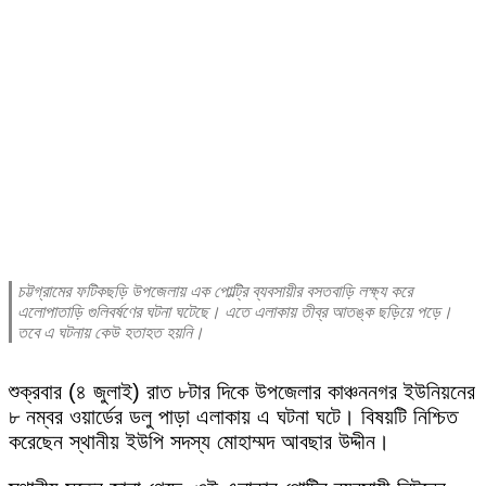
চট্টগ্রামের ফটিকছড়ি উপজেলায় এক পোল্ট্রি ব্যবসায়ীর বসতবাড়ি লক্ষ্য করে
এলোপাতাড়ি গুলিবর্ষণের ঘটনা ঘটেছে। এতে এলাকায় তীব্র আতঙ্ক ছড়িয়ে পড়ে।
তবে এ ঘটনায় কেউ হতাহত হয়নি।
শুক্রবার (৪ জুলাই) রাত ৮টার দিকে উপজেলার কাঞ্চননগর ইউনিয়নের
৮ নম্বর ওয়ার্ডের ডলু পাড়া এলাকায় এ ঘটনা ঘটে। বিষয়টি নিশ্চিত
করেছেন স্থানীয় ইউপি সদস্য মোহাম্মদ আবছার উদ্দীন।