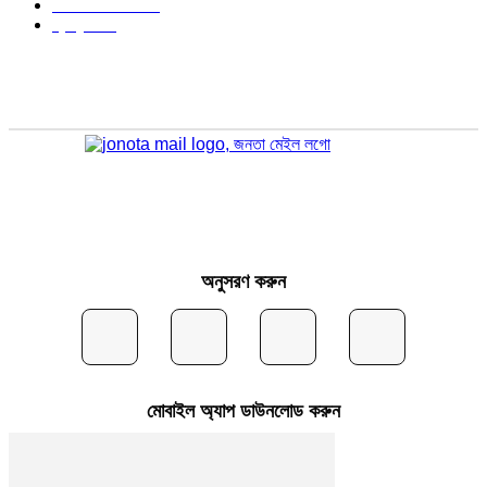
আইন আদালত
297
স্বাস্থ্য
296
অনুসরণ করুন
মোবাইল অ্যাপ ডাউনলোড করুন