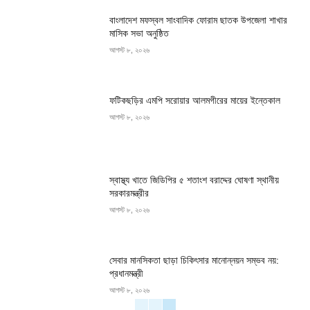
বাংলাদেশ মফস্বল সাংবাদিক ফোরাম ছাতক উপজেলা শাখার
মাসিক সভা অনুষ্ঠিত
আগস্ট ৮, ২০২৬
ফটিকছড়ির এমপি সরোয়ার আলমগীরের মায়ের ইন্তেকাল
আগস্ট ৮, ২০২৬
স্বাস্থ্য খাতে জিডিপির ৫ শতাংশ বরাদ্দের ঘোষণা স্থানীয়
সরকারমন্ত্রীর
আগস্ট ৮, ২০২৬
সেবার মানসিকতা ছাড়া চিকিৎসার মানোন্নয়ন সম্ভব নয়:
প্রধানমন্ত্রী
আগস্ট ৮, ২০২৬