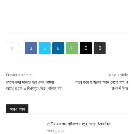
Previous article
Next article
তাদের কথা মানতে হবে কেন,আমরা
নতুন করে ৪ জনের প্রান গেলো হাম ও
আইএমএফ ও বিশ্বব্যাংকের গোলাম নই
উপসর্গ নিয়ে
আরও পড়ুন
দেশীয় ফল গাব পুষ্টিগুণে ভরপুর, জানুন উপকারিতা
আগস্ট ৬, ২০২৬