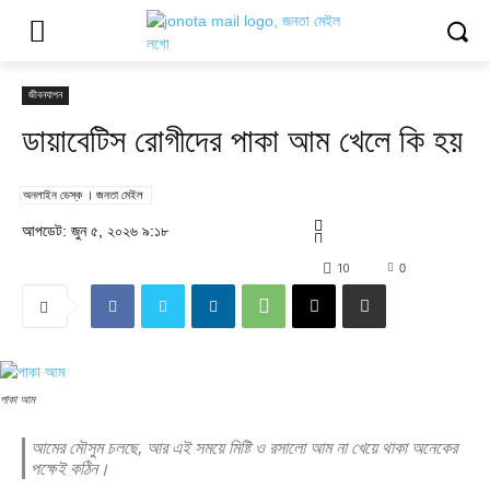
জীবনযাপন
ডায়াবেটিস রোগীদের পাকা আম খেলে কি হয়
অনলাইন ডেস্ক । জনতা মেইল
আপডেট: জুন ৫, ২০২৬ ৯:১৮
10
0
পাকা আম
আমের মৌসুম চলছে, আর এই সময়ে মিষ্টি ও রসালো আম না খেয়ে থাকা অনেকের
পক্ষেই কঠিন।