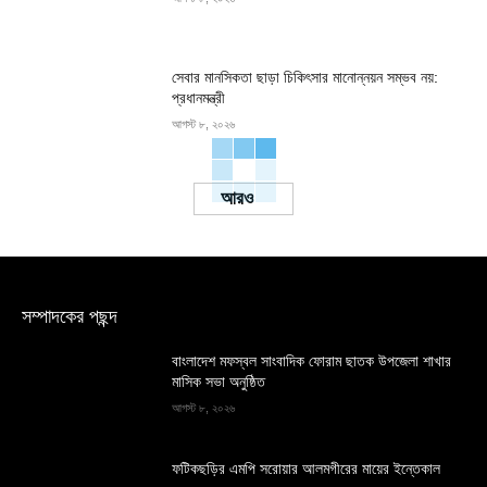
সেবার মানসিকতা ছাড়া চিকিৎসার মানোন্নয়ন সম্ভব নয়:
প্রধানমন্ত্রী
আগস্ট ৮, ২০২৬
Load more
সম্পাদকের পছন্দ
বাংলাদেশ মফস্বল সাংবাদিক ফোরাম ছাতক উপজেলা শাখার
মাসিক সভা অনুষ্ঠিত
আগস্ট ৮, ২০২৬
ফটিকছড়ির এমপি সরোয়ার আলমগীরের মায়ের ইন্তেকাল