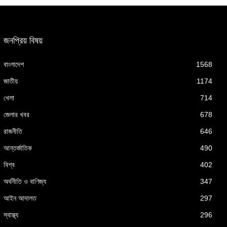
জনপ্রিয় বিষয়
বাংলাদেশ
1568
জাতীয়
1174
খেলা
714
জেলার খবর
678
রাজনীতি
646
আন্তর্জাতিক
490
বিশ্ব
402
অর্থনীতি ও বাণিজ্য
347
আইন আদালত
297
স্বাস্থ্য
296