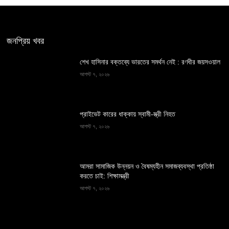
জনপ্রিয় খবর
শেখ হাসিনার বক্তব্যে ভারতের সমর্থন নেই : রণধীর জয়সওয়াল
আগস্ট ৭, ২০২৬
প্রাইভেট কারের ধাক্কায় স্বামী-স্ত্রী নিহত
আগস্ট ৭, ২০২৬
আমরা সামাজিক উন্নয়ন ও বৈষম্যহীন সমাজব্যবস্থা প্রতিষ্ঠা
করতে চাই: শিক্ষামন্ত্রী
আগস্ট ৭, ২০২৬