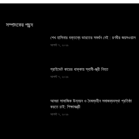
সম্পাদকের পছন্দ
শেখ হাসিনার বক্তব্যে ভারতের সমর্থন নেই : রণধীর জয়সওয়াল
আগস্ট ৭, ২০২৬
প্রাইভেট কারের ধাক্কায় স্বামী-স্ত্রী নিহত
আগস্ট ৭, ২০২৬
আমরা সামাজিক উন্নয়ন ও বৈষম্যহীন সমাজব্যবস্থা প্রতিষ্ঠা
করতে চাই: শিক্ষামন্ত্রী
আগস্ট ৭, ২০২৬