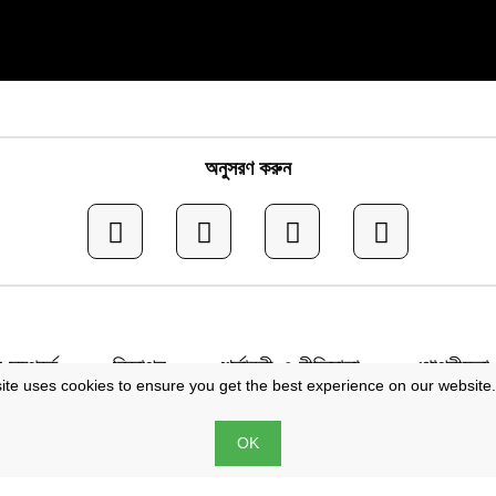
অনুসরণ করুন
সম্পর্কে
বিজ্ঞাপন
শর্তাবলী ও নীতিমালা
গোপনীয়তা 
ite uses cookies to ensure you get the best experience on our website
ব © জনতা মেইল | সম্পাদক: মো. ইব্রাহীম খলিল | প্রকাশক: মো. জাকির
OK