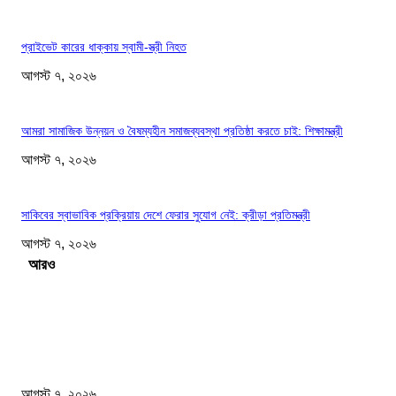
প্রাইভেট কারের ধাক্কায় স্বামী-স্ত্রী নিহত
আগস্ট ৭, ২০২৬
আমরা সামাজিক উন্নয়ন ও বৈষম্যহীন সমাজব্যবস্থা প্রতিষ্ঠা করতে চাই: শিক্ষামন্ত্রী
আগস্ট ৭, ২০২৬
সাকিবের স্বাভাবিক প্রক্রিয়ায় দেশে ফেরার সুযোগ নেই: ক্রীড়া প্রতিমন্ত্রী
আগস্ট ৭, ২০২৬
Load more
সম্পাদকের পছন্দ
শেখ হাসিনার বক্তব্যে ভারতের সমর্থন নেই : রণধীর জয়সওয়াল
আগস্ট ৭, ২০২৬