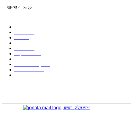
আগস্ট ৭, ২০২৬
জনপ্রিয় বিষয়
বাংলাদেশ
1568
জাতীয়
1174
খেলা
714
জেলার খবর
678
রাজনীতি
646
আন্তর্জাতিক
490
বিশ্ব
402
অর্থনীতি ও বাণিজ্য
347
আইন আদালত
297
স্বাস্থ্য
296