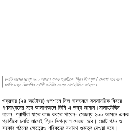
চলতি মাসের মধ্যে ২০০ আসনে একক প্রার্থীকে ‘গ্রিন সিগন্যাল’ দেওয়া হবে বলে
জানিয়েছেন বিএনপির স্থায়ী কমিটির সদস্য সালাহউদ্দিন আহমদ।
শুক্রবার (২৪ অক্টোবর) গুলশানে নিজ বাসভবনে সমসাময়িক বিষয়ে
গণমাধ্যমের সঙ্গে আলাপকালে তিনি এ তথ্য জানান।
সালাহউদ্দিন
বলেন, প্রার্থীরা যাতে কাজ করতে পারেন- সেজন্য ২০০ আসনে একক
প্রার্থীকে চলতি মাসেই গ্রিন সিগন্যাল দেওয়া হবে। জোট গঠন ও
সরকার গঠনের ক্ষেত্রেও শরিকদের যথাযথ গুরুত্ব দেওয়া হবে।