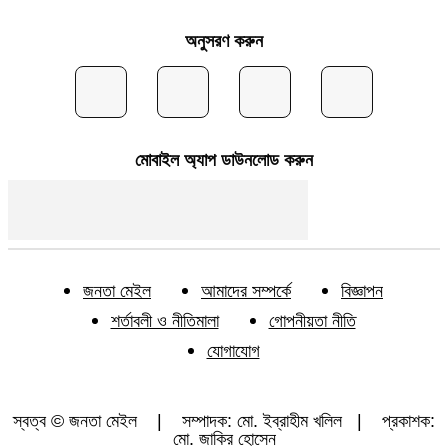
অনুসরণ করুন
মোবাইল অ্যাপ ডাউনলোড করুন
জনতা মেইল
আমাদের সম্পর্কে
বিজ্ঞাপন
শর্তাবলী ও নীতিমালা
গোপনীয়তা নীতি
যোগাযোগ
স্বত্ব © জনতা মেইল | সম্পাদক: মো. ইব্রাহীম খলিল | প্রকাশক:
মো. জাকির হোসেন