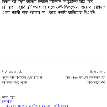
বিষয়ে আপত্তি জানিয়ে নির্বাচন কমিশনে আনুষ্ঠানিক চিঠি দেবে
বিএনপি। প্রতিদ্বন্দ্বিতা ছাড়া যাতে কেউ জিততে না পারে তা নিশ্চিতে
একক প্রার্থী থাকা আসনে ‘না’ ভোটে সম্মতি জানিয়েছে বিএনপি।
Previous article
Next article
লঘুচাপ সৃষ্টি,ঘুর্ণিঝড়ের শঙ্কা নিয়ে যা
আরও ৪৬৮ জন ডেঙ্গু আক্রান্ত হয়ে
জানালেন আবহাওয়াবিদ
হাসপাতালে ভর্তি
আরও পড়ুন
রাজনীতি
ঢাকায় মহাসমাবেশসহ ১১ দলীয় ঐক্যের নতুন কর্মসূচি ঘোষণা