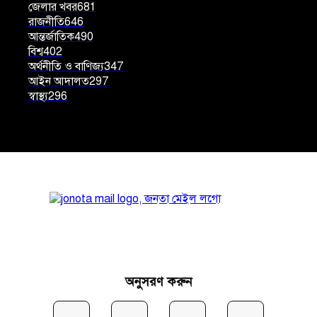
জেলার খবর
681
রাজনীতি
646
আন্তর্জাতিক
490
বিশ্ব
402
অর্থনীতি ও বাণিজ্য
347
আইন আদালত
297
স্বাস্থ্য
296
অনুসরণ করুন