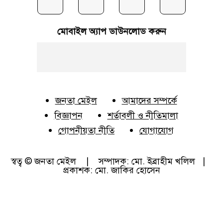
মোবাইল অ্যাপ ডাউনলোড করুন
জনতা মেইল
আমাদের সম্পর্কে
বিজ্ঞাপন
শর্তাবলী ও নীতিমালা
গোপনীয়তা নীতি
যোগাযোগ
স্বত্ব © জনতা মেইল | সম্পাদক: মো. ইব্রাহীম খলিল |
প্রকাশক: মো. জাকির হোসেন