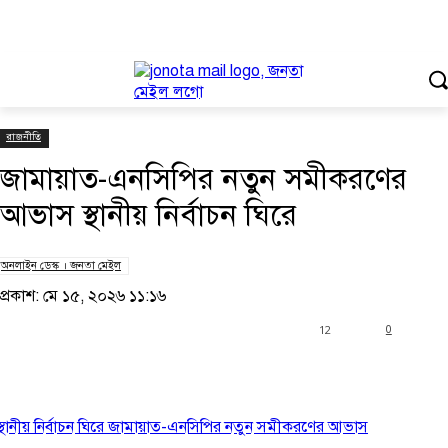
রাজনীতি
জামায়াত-এনসিপির নতুন সমীকরণের
আভাস স্থানীয় নির্বাচন ঘিরে
অনলাইন ডেস্ক । জনতা মেইল
প্রকাশ: মে ১৫, ২০২৬ ১১:১৬
12
0