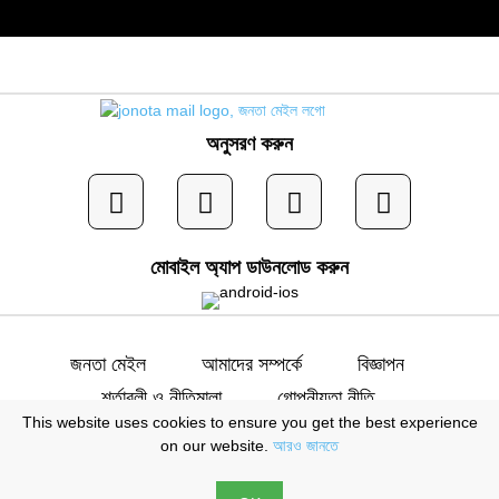
অনুসরণ করুন
মোবাইল অ্যাপ ডাউনলোড করুন
জনতা মেইল
আমাদের সম্পর্কে
বিজ্ঞাপন
শর্তাবলী ও নীতিমালা
গোপনীয়তা নীতি
This website uses cookies to ensure you get the best experience
যোগাযোগ
on our website.
আরও জানতে
স্বত্ব © জনতা মেইল | সম্পাদক: মো. ইব্রাহীম খলিল |