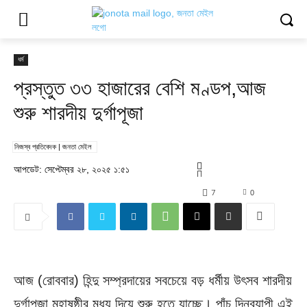
ধর্ম
প্রস্তুত ৩৩ হাজারের বেশি মণ্ডপ,আজ
শুরু শারদীয় দুর্গাপূজা
নিজস্ব প্রতিবেদক | জনতা মেইল
আপডেট: সেপ্টেম্বর ২৮, ২০২৫ ১:৫১
7
0
আজ (রোববার) হিন্দু সম্প্রদায়ের সবচেয়ে বড় ধর্মীয় উৎসব শারদীয়
দুর্গাপূজা মহাষষ্ঠীর মধ্য দিয়ে শুরু হতে যাচ্ছে। পাঁচ দিনব্যাপী এই