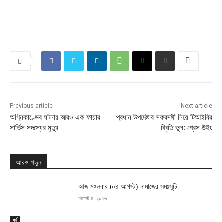
Previous article
Next article
অগ্নিকাণ্ডের ঘটনায় আরও এক ফায়ার
প্রধান উপদেষ্টার সফরসঙ্গী নিয়ে টিআইবির
সার্ভিস সদস্যের মৃত্যু
বিবৃতি ভুল: প্রেস উইং
আরও পড়ুন
আজ মঙ্গলবার (০৪ আগস্ট) নামাজের সময়সূচি
আগস্ট ৪, ২০২৬
ধর্ম