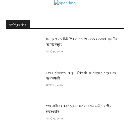
জনপ্রিয় খবর
স্বাস্থ্য খাতে জিডিপির ৫ শতাংশ বরাদ্দের ঘোষণা স্থানীয়
সরকারমন্ত্রীর
আগস্ট ৮, ২০২৬
সেবার মানসিকতা ছাড়া চিকিৎসার মানোন্নয়ন সম্ভব নয়:
প্রধানমন্ত্রী
আগস্ট ৮, ২০২৬
শেখ হাসিনার বক্তব্যে ভারতের সমর্থন নেই : রণধীর
জয়সওয়াল
আগস্ট ৭, ২০২৬