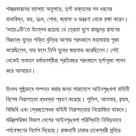
শাস্ত্রকারদের ব্যাখ্যা অনুসারে, দুর্গা ভক্তদের সব ধরনের
বাধাবিঘ্ন, ভয়, দুঃখ, শোক, জ্বালা ও যন্ত্রণা থেকে রক্ষা করেন।
‘মহাচণ্ডী’তে উল্লেখ রয়েছে যে ত্রেতা যুগে রামচন্দ্র রাবণের
বিরুদ্ধে যুদ্ধে শক্তি বৃদ্ধির আশায় শরৎকালে মহামায়ার পূজা
করেছিলেন, যার ফলে তিনি যুদ্ধে জয়লাভ করেছিলেন। সেই
থেকেই সনাতন ধর্মাবলম্বীরা প্রতিবছর শরৎকালে দুর্গাপূজা পালন
করে আসছেন।
উৎসব সুষ্ঠুভাবে সম্পন্ন করার জন্য সারাদেশে আইনশৃঙ্খলা বাহিনী
বিশেষ নিরাপত্তা ব্যবস্থা গ্রহণ করেছে। পুলিশ, আনসার, র‌্যাব,
বিজিবি এবং স্বেচ্ছাসেবক বাহিনী নিরাপত্তায় নিয়োজিত থাকবে।
মন্ত্রিপরিষদ বিভাগ দেশের আইনশৃঙ্খলা পরিস্থিতি নিবিড়ভাবে
পর্যবেক্ষণের নির্দেশ দিয়েছে। রাজধানী ঢাকার ঢাকেশ্বরী মন্দিরে