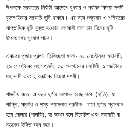
উপলক্ষে সরকারের নির্বাহী আদেশে বুধবার ও পরদিন বিজয়া দশমী
বৃহস্পতিবার সরকারি ছুটি থাকবে। এর সঙ্গে শুক্রবার ও শনিবারের
সাপ্তাহিক ছুটি যুক্ত হওয়ায় দেশবাসী টানা চার দিনের ছুটি
উপভোগের সুযোগ পাবে।
এবারের পূজার প্রধান তিথিগুলো হলো- ২৮ সেপ্টেম্বর মহাষষ্ঠী,
২৯ সেপ্টেম্বর মহাসপ্তমী, ৩০ সেপ্টেম্বর মহাষ্টমী, ১ অক্টোবর
মহানবমী এবং ২ অক্টোবর বিজয়া দশমী।
শাস্ত্রীয় মতে, এ বছর দুর্গার আগমন হচ্ছে গজে (হাতি), যা
শান্তি, সমৃদ্ধি ও শস্য-শ্যামলার প্রতীক। তবে দুর্গার প্রস্থান
হবে দোলায় (পালকি), যা অশুভ বলে বিবেচিত এবং মহামারী বা
মড়কের ইঙ্গিত বহন করে।