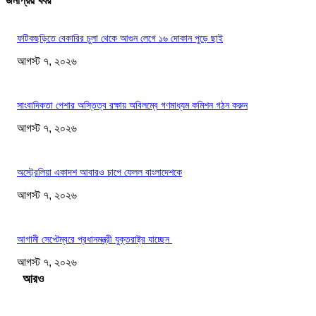
জনপ্রিয় খবর
ফটিকছড়িতে বেকারির চুলা থেকে আগুন লেগে ১৬ দোকান পুড়ে ছাই
আগস্ট ৭, ২০২৬
সাংবাদিকতা পেশার অস্তিত্ব রক্ষায় অবিলম্বে গণমাধ্যম কমিশন গঠন করুন
আগস্ট ৭, ২০২৬
অস্ট্রেলিয়া একাদশ আবারও চাপে ফেলল বাংলাদেশকে
আগস্ট ৭, ২০২৬
আগামী সেপ্টেম্বরে প্রধানমন্ত্রী যুক্তরাষ্ট্র যাচ্ছেন
আগস্ট ৭, ২০২৬
Load more