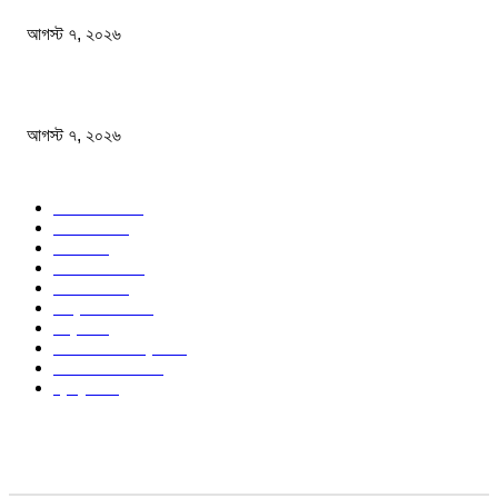
আগস্ট ৭, ২০২৬
অস্ট্রেলিয়া একাদশ আবারও চাপে ফেলল বাংলাদেশকে
আগস্ট ৭, ২০২৬
জনপ্রিয় বিষয়
বাংলাদেশ
1568
জাতীয়
1173
খেলা
713
জেলার খবর
676
রাজনীতি
646
আন্তর্জাতিক
489
বিশ্ব
402
অর্থনীতি ও বাণিজ্য
346
আইন আদালত
297
স্বাস্থ্য
296