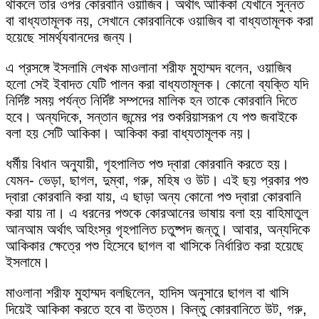
থাকলে তার ওপর কোরবানি ওয়াজিব। অর্থাৎ আকিকা যেখানে সুন্নত
বা বাধ্যতামূলক নয়, সেখানে কোরবানিকে ওয়াজিব বা বাধ্যতামূলক করা
হয়েছে সামর্থ্যবানদের জন্য।
এ প্রসঙ্গে ইসলামি লেখক মাওলানা শরীফ মুহাম্মদ বলেন, ওয়াজিব
হলো সেই ইবাদত যেটি পালন করা বাধ্যতামূলক। কোনো ব্যক্তি যদি
নির্দিষ্ট সময় পর্যন্ত নির্দিষ্ট সম্পদের মালিক হন তাকে কোরবানি দিতে
হবে। অন্যদিকে, সন্তান জন্মের পর শুকরিয়াসরূপ যে পশু জবাইকে
বলা হয় সেটি আকিকা। আকিকা করা বাধ্যতামূলক নয়।
ধর্মীয় বিধান অনুযায়ী, গৃহপালিত পশু দ্বারা কোরবানি করতে হয়।
যেমন- ভেড়া, ছাগল, দুম্বা, গরু, মহিষ ও উট। এই ছয় প্রকার পশু
দ্বারা কোরবানি করা যায়, এ ছাড়া অন্য কোনো পশু দ্বারা কোরবানি
করা যায় না। এ ধরনের পশুকে কোরআনের ভাষায় বলা হয় বাহিমাতুল
আনআম অর্থাৎ অহিংস্র গৃহপালিত চতুষ্পদ জন্তু। আবার, অন্যদিকে
আকিকার ক্ষেত্রে পশু হিসেবে ছাগল বা খাসিকে নির্ধারিত করা হয়েছে
ইসলামে।
মাওলানা শরীফ মুহাম্মদ বলছিলেন, হাদিস অনুসারে ছাগল বা খাসি
দিয়েই আকিকা করতে হবে বা উত্তম। কিন্তু কোরবানিতে উট, গরু,