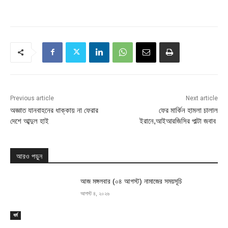
Previous article
Next article
অজ্ঞাত যানবাহনের ধাক্কায় না ফেরার
ফের মার্কিন হামলা চালাল
দেশে আব্দুল হাই
ইরানে,আইআরজিসির পাল্টা জবাব
আরও পড়ুন
আজ মঙ্গলবার (০৪ আগস্ট) নামাজের সময়সূচি
আগস্ট ৪, ২০২৬
ধর্ম