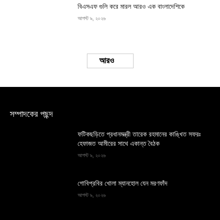
বিএসএফ গুলি করে মারল আরও এক বাংলাদেশিকে
আগস্ট ৯, ২০২৬
Load more
সম্পাদকের পছন্দ
ফটিকছড়িতে প্রধানমন্ত্রী তারেক রহমানের কাঙ্খিত সফরঃ
হেফাজত আমীরের সাথে একান্ত বৈঠক
আগস্ট ৯, ২০২৬
গোবিপ্রবির খোলা ম্যানহোল যেন মরণফাঁদ
আগস্ট ৯, ২০২৬