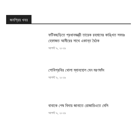
জনপ্রিয় খবর
ফটিকছড়িতে প্রধানমন্ত্রী তারেক রহমানের কাঙ্খিত সফরঃ
হেফাজত আমীরের সাথে একান্ত বৈঠক
আগস্ট ৯, ২০২৬
গোবিপ্রবির খোলা ম্যানহোল যেন মরণফাঁদ
আগস্ট ৯, ২০২৬
বাবাকে শেষ বিদায় জানাতে রোজারিওতে মেসি
আগস্ট ৯, ২০২৬