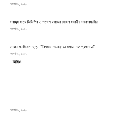
আগস্ট ৮, ২০২৬
স্বাস্থ্য খাতে জিডিপির ৫ শতাংশ বরাদ্দের ঘোষণা স্থানীয় সরকারমন্ত্রীর
আগস্ট ৮, ২০২৬
সেবার মানসিকতা ছাড়া চিকিৎসার মানোন্নয়ন সম্ভব নয়: প্রধানমন্ত্রী
আগস্ট ৮, ২০২৬
Load more
সম্পাদকের পছন্দ
বাংলাদেশ মফস্বল সাংবাদিক ফোরাম ছাতক উপজেলা শাখার মাসিক সভা অনুষ্ঠিত
আগস্ট ৮, ২০২৬
ফটিকছড়ির এমপি সরোয়ার আলমগীরের মায়ের ইন্তেকাল