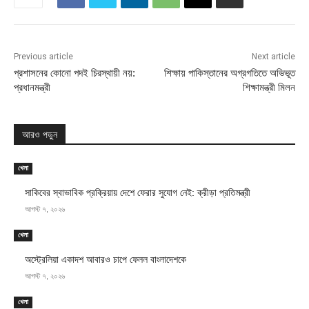
Previous article
Next article
প্রশাসনের কোনো পদই চিরস্থায়ী নয়:
শিক্ষায় পাকিস্তানের অগ্রগতিতে অভিভূত
প্রধানমন্ত্রী
শিক্ষামন্ত্রী মিলন
আরও পড়ুন
খেলা
সাকিবের স্বাভাবিক প্রক্রিয়ায় দেশে ফেরার সুযোগ নেই: ক্রীড়া প্রতিমন্ত্রী
আগস্ট ৭, ২০২৬
খেলা
অস্ট্রেলিয়া একাদশ আবারও চাপে ফেলল বাংলাদেশকে
আগস্ট ৭, ২০২৬
খেলা