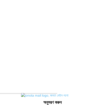
জাতীয়
1176
খেলা
714
জেলার খবর
680
রাজনীতি
646
আন্তর্জাতিক
490
বিশ্ব
402
অর্থনীতি ও বাণিজ্য
347
আইন আদালত
297
স্বাস্থ্য
296
অনুসরণ করুন