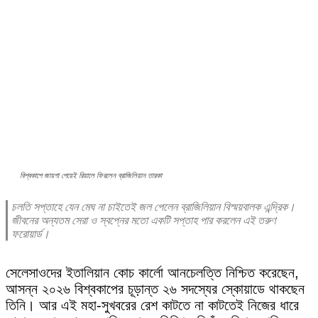
বিশ্বকাপে জায়গা পেয়েই রিয়ালে ফিরলেন ব্রাজিলিয়ান তারকা
চলতি সপ্তাহে যেন মেঘ না চাইতেই জল পেলেন ব্রাজিলিয়ান বিস্ময়বালক এন্দ্রিক।
জীবনের অন্যতম সেরা ও স্বপ্নের মতো একটি সপ্তাহ পার করলেন এই তরুণ
ফরোয়ার্ড।
সেলেসাওদের ইতালিয়ান কোচ কার্লো আনচেলত্তি নিশ্চিত করেছেন,
আসন্ন ২০২৬ বিশ্বকাপের চূড়ান্ত ২৬ সদস্যের স্কোয়াডে থাকছেন
তিনি। আর এই মহা-সুখবরের রেশ কাটতে না কাটতেই নিজের ধারে