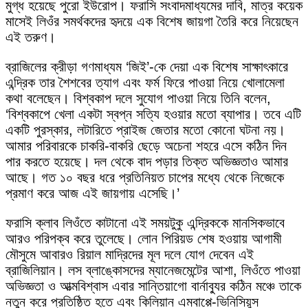
মুগ্ধ হয়েছে পুরো ইউরোপ। ফরাসি সংবাদমাধ্যমের দাবি, মাত্র কয়েক
মাসেই লিওঁর সমর্থকদের হৃদয়ে এক বিশেষ জায়গা তৈরি করে নিয়েছেন
এই তরুণ।
ব্রাজিলের ক্রীড়া গণমাধ্যম ‘জিই’-কে দেয়া এক বিশেষ সাক্ষাৎকারে
এন্দ্রিক তার শৈশবের ত্যাগ এবং ফর্ম ফিরে পাওয়া নিয়ে খোলামেলা
কথা বলেছেন। বিশ্বকাপ দলে সুযোগ পাওয়া নিয়ে তিনি বলেন,
‘বিশ্বকাপে খেলা একটা স্বপ্ন সত্যি হওয়ার মতো ব্যাপার। তবে এটি
একটি পুরস্কার, লটারিতে প্রাইজ জেতার মতো কোনো ঘটনা নয়।
আমার পরিবারকে চাকরি-বাকরি ছেড়ে অচেনা শহরে এসে কঠিন দিন
পার করতে হয়েছে। দল থেকে বাদ পড়ার তিক্ত অভিজ্ঞতাও আমার
আছে। গত ১০ বছর ধরে প্রতিনিয়ত চাপের মধ্যে থেকে নিজেকে
প্রমাণ করে আজ এই জায়গায় এসেছি।’
ফরাসি ক্লাব লিওঁতে কাটানো এই সময়টুকু এন্দ্রিককে মানসিকভাবে
আরও পরিপক্ব করে তুলেছে। লোন পিরিয়ড শেষ হওয়ায় আগামী
মৌসুমে আবারও রিয়াল মাদ্রিদের মূল দলে যোগ দেবেন এই
ব্রাজিলিয়ান। লস ব্লাঙ্কোসদের ম্যানেজমেন্টের আশা, লিওঁতে পাওয়া
অভিজ্ঞতা ও আত্মবিশ্বাস এবার সান্তিয়াগো বার্নাব্যুর কঠিন মঞ্চে তাকে
নতুন করে প্রতিষ্ঠিত হতে এবং কিলিয়ান এমবাপ্পে-ভিনিসিয়ুস