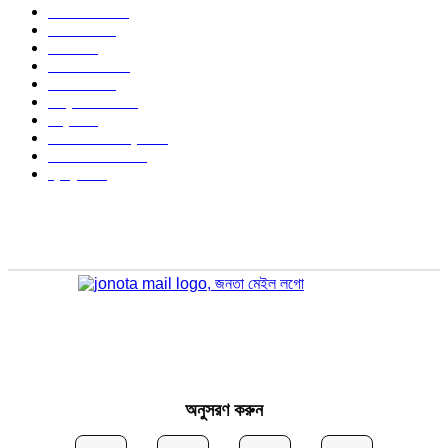
বাংলাদেশ
1568
জাতীয়
1176
খেলা
714
জেলার খবর
680
রাজনীতি
646
আন্তর্জাতিক
490
বিশ্ব
402
অর্থনীতি ও বাণিজ্য
347
আইন আদালত
297
স্বাস্থ্য
296
অনুসরণ করুন