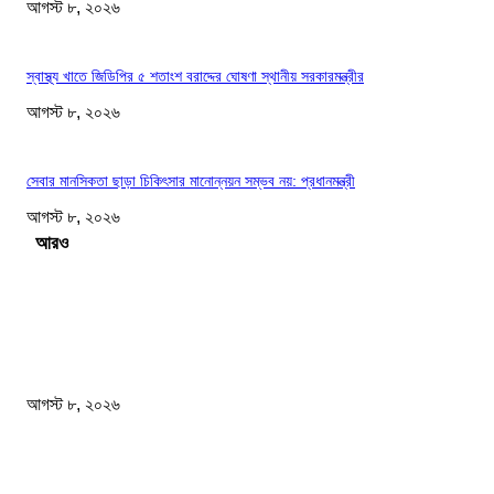
আগস্ট ৮, ২০২৬
স্বাস্থ্য খাতে জিডিপির ৫ শতাংশ বরাদ্দের ঘোষণা স্থানীয় সরকারমন্ত্রীর
আগস্ট ৮, ২০২৬
সেবার মানসিকতা ছাড়া চিকিৎসার মানোন্নয়ন সম্ভব নয়: প্রধানমন্ত্রী
আগস্ট ৮, ২০২৬
Load more
সম্পাদকের পছন্দ
বাংলাদেশ মফস্বল সাংবাদিক ফোরাম ছাতক উপজেলা শাখার মাসিক সভা অনুষ্ঠিত
আগস্ট ৮, ২০২৬
ফটিকছড়ির এমপি সরোয়ার আলমগীরের মায়ের ইন্তেকাল