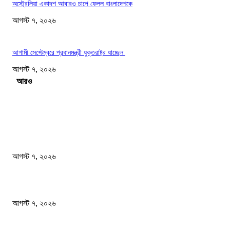
অস্ট্রেলিয়া একাদশ আবারও চাপে ফেলল বাংলাদেশকে
আগস্ট ৭, ২০২৬
আগামী সেপ্টেম্বরে প্রধানমন্ত্রী যুক্তরাষ্ট্র যাচ্ছেন
আগস্ট ৭, ২০২৬
Load more
সম্পাদকের পছন্দ
ফটিকছড়িতে বেকারির চুলা থেকে আগুন লেগে ১৬ দোকান পুড়ে ছাই
আগস্ট ৭, ২০২৬
সাংবাদিকতা পেশার অস্তিত্ব রক্ষায় অবিলম্বে গণমাধ্যম কমিশন গঠন করুন
আগস্ট ৭, ২০২৬