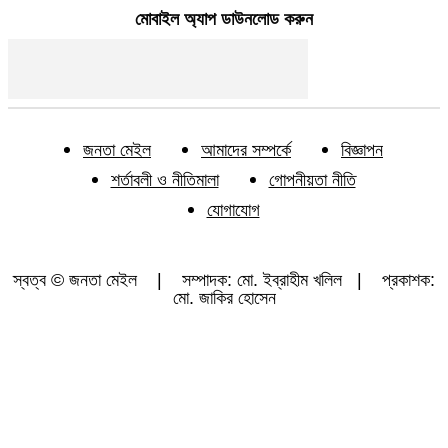
মোবাইল অ্যাপ ডাউনলোড করুন
জনতা মেইল
আমাদের সম্পর্কে
বিজ্ঞাপন
শর্তাবলী ও নীতিমালা
গোপনীয়তা নীতি
যোগাযোগ
স্বত্ব © জনতা মেইল | সম্পাদক: মো. ইব্রাহীম খলিল | প্রকাশক:
মো. জাকির হোসেন