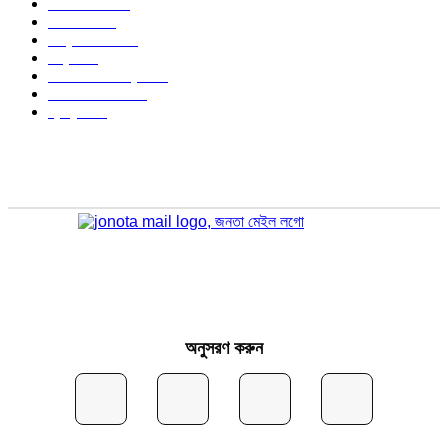
জেলার খবর
676
রাজনীতি
646
আন্তর্জাতিক
489
বিশ্ব
402
অর্থনীতি ও বাণিজ্য
346
আইন আদালত
297
স্বাস্থ্য
296
অনুসরণ করুন