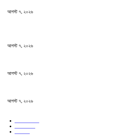
অস্ট্রেলিয়া একাদশ আবারও চাপে ফেলল বাংলাদেশকে
আগস্ট ৭, ২০২৬
জনপ্রিয় খবর
ফটিকছড়িতে বেকারির চুলা থেকে আগুন লেগে ১৬ দোকান পুড়ে ছাই
আগস্ট ৭, ২০২৬
সাংবাদিকতা পেশার অস্তিত্ব রক্ষায় অবিলম্বে গণমাধ্যম কমিশন গঠন করুন
আগস্ট ৭, ২০২৬
অস্ট্রেলিয়া একাদশ আবারও চাপে ফেলল বাংলাদেশকে
আগস্ট ৭, ২০২৬
জনপ্রিয় বিষয়
বাংলাদেশ
1568
জাতীয়
1173
খেলা
713