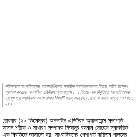
সচিবালয়ে সাংবাদিকদের প্রবেশাধিকারে সাময়িক স্থগিতাদেশের বিষয়ে গভীর উদ্বেগ
প্রকাশ করেছে অনলাইন এডিটরস অ্যালায়েন্স। এ বিষয়ে এক বিবৃতিতে সাংবাদিকদের
ন্যায্য প্রবেশাধিকার বজায় রাখার বিষয়টি গুরুত্বসহকারে বিবেচনা করার আহ্বান জানানো
হয়।
রোববার (২৯ ডিসেম্বর) অনলাইন এডিটরস অ্যালায়েন্স সভাপতি
হাসান শরীফ ও সাধারণ সম্পাদক মিজানুর রহমান সোহেল স্বাক্ষরিত
এক বিবৃতিতে জানানো হয়, সাংবাদিকদের পেশাগত দায়িত্ব পালনের