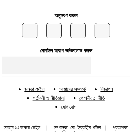
অনুসরণ করুন
মোবাইল অ্যাপ ডাউনলোড করুন
জনতা মেইল
আমাদের সম্পর্কে
বিজ্ঞাপন
শর্তাবলী ও নীতিমালা
গোপনীয়তা নীতি
যোগাযোগ
স্বত্ব © জনতা মেইল | সম্পাদক: মো. ইব্রাহীম খলিল | প্রকাশক: