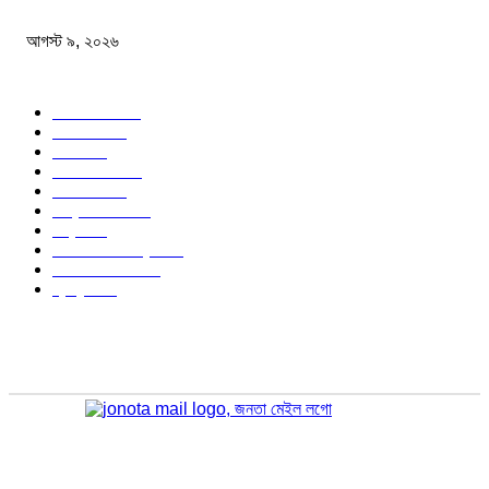
রাষ্ট্রপতি নির্বাচনে কর্নেল (অব.) অলি আহমেদ হচ্ছেন ১১ দলীয় জোটের প্রার্থী
আগস্ট ৯, ২০২৬
জনপ্রিয় বিষয়
বাংলাদেশ
1568
জাতীয়
1179
খেলা
714
জেলার খবর
680
রাজনীতি
646
আন্তর্জাতিক
490
বিশ্ব
402
অর্থনীতি ও বাণিজ্য
347
আইন আদালত
297
স্বাস্থ্য
296