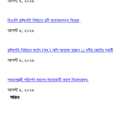
আগস্ট ৯, ২০২৬
বিএনপি রাষ্ট্রপতি নির্বাচনে দুটি মনোনয়নপত্র নিয়েছে
আগস্ট ৯, ২০২৬
রাষ্ট্রপতি নির্বাচনে কর্নেল (অব.) অলি আহমেদ হচ্ছেন ১১ দলীয় জোটের প্রার্থী
আগস্ট ৯, ২০২৬
প্রধানমন্ত্রী পরিদর্শন করলেন মাতারবাড়ী কয়লা বিদ্যুৎকেন্দ্র
আগস্ট ৯, ২০২৬
Load more
সম্পাদকের পছন্দ
২৪ ঘণ্টায় ডিএমপির বিশেষ অভিযানে গ্রেপ্তার ৫০৪ জন