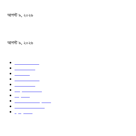
বিএসএফ গুলি করে মারল আরও এক বাংলাদেশিকে
আগস্ট ৯, ২০২৬
জেনেনিন সবচেয়ে বেশি প্রোটিন কোন ডালে
আগস্ট ৯, ২০২৬
জনপ্রিয় বিষয়
বাংলাদেশ
1568
জাতীয়
1179
খেলা
715
জেলার খবর
681
রাজনীতি
646
আন্তর্জাতিক
490
বিশ্ব
402
অর্থনীতি ও বাণিজ্য
347
আইন আদালত
297
স্বাস্থ্য
296