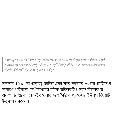
স্বল্পোন্নত দেশের (এলডিসি) মর্যাদা থেকে বাংলাদেশের উত্তরণের প্রক্রিয়ায় পূর্ণ
সহায়তা প্রদান করতে বিশ্ব বাণিজ্য সংস্থা (ডব্লিউটিও)-কে আহ্বান জানিয়েছেন
প্রধান উপদেষ্টা প্রফেসর মুহাম্মদ ইউনূস।
মঙ্গলবার (২৩ সেপ্টেম্বর) জাতিসংঘের সদর দফতরে ৮০তম জাতিসংঘ
সাধারণ পরিষদের অধিবেশনের ফাঁকে ডব্লিউটিও মহাপরিচালক ড.
এনগোজি ওকোনজো-ইওয়েলার সঙ্গে বৈঠকে প্রফেসর ইউনূস বিষয়টি
উত্থাপন করেন।