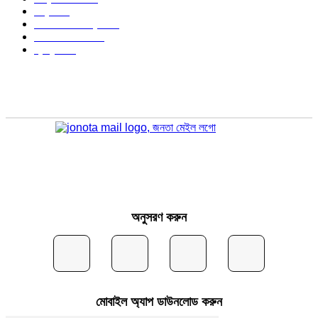
বিশ্ব
402
অর্থনীতি ও বাণিজ্য
347
আইন আদালত
297
স্বাস্থ্য
296
অনুসরণ করুন
মোবাইল অ্যাপ ডাউনলোড করুন