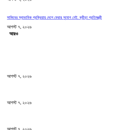
সাকিবের স্বাভাবিক প্রক্রিয়ায় দেশে ফেরার সুযোগ নেই: ক্রীড়া প্রতিমন্ত্রী
আগস্ট ৭, ২০২৬
Load more
সম্পাদকের পছন্দ
শেখ হাসিনার বক্তব্যে ভারতের সমর্থন নেই : রণধীর জয়সওয়াল
আগস্ট ৭, ২০২৬
প্রাইভেট কারের ধাক্কায় স্বামী-স্ত্রী নিহত
আগস্ট ৭, ২০২৬
আমরা সামাজিক উন্নয়ন ও বৈষম্যহীন সমাজব্যবস্থা প্রতিষ্ঠা করতে চাই: শিক্ষামন্ত্রী
আগস্ট ৭, ২০২৬