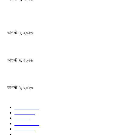
জনপ্রিয় খবর
শেখ হাসিনার বক্তব্যে ভারতের সমর্থন নেই : রণধীর জয়সওয়াল
আগস্ট ৭, ২০২৬
প্রাইভেট কারের ধাক্কায় স্বামী-স্ত্রী নিহত
আগস্ট ৭, ২০২৬
আমরা সামাজিক উন্নয়ন ও বৈষম্যহীন সমাজব্যবস্থা প্রতিষ্ঠা করতে চাই: শিক্ষামন্ত্রী
আগস্ট ৭, ২০২৬
জনপ্রিয় বিষয়
বাংলাদেশ
1568
জাতীয়
1174
খেলা
714
জেলার খবর
678
রাজনীতি
646
আন্তর্জাতিক
490