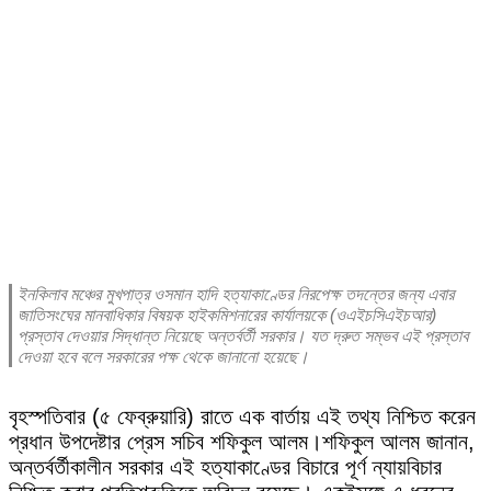
ইনকিলাব মঞ্চের মুখপাত্র ওসমান হাদি হত্যাকাণ্ডের নিরপেক্ষ তদন্তের জন্য এবার
জাতিসংঘের মানবাধিকার বিষয়ক হাইকমিশনারের কার্যালয়কে (ওএইচসিএইচআর)
প্রস্তাব দেওয়ার সিদ্ধান্ত নিয়েছে অন্তর্বর্তী সরকার। যত দ্রুত সম্ভব এই প্রস্তাব
দেওয়া হবে বলে সরকারের পক্ষ থেকে জানানো হয়েছে।
বৃহস্পতিবার (৫ ফেব্রুয়ারি) রাতে এক বার্তায় এই তথ্য নিশ্চিত করেন
প্রধান উপদেষ্টার প্রেস সচিব শফিকুল আলম।
শফিকুল আলম জানান,
অন্তর্বর্তীকালীন সরকার এই হত্যাকাণ্ডের বিচারে পূর্ণ ন্যায়বিচার