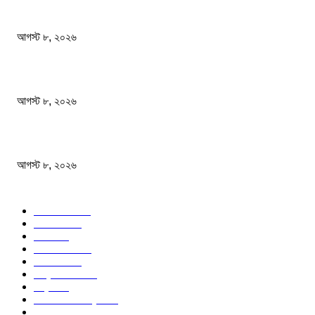
বাংলাদেশ মফস্বল সাংবাদিক ফোরাম ছাতক উপজেলা শাখার মাসিক সভা অনুষ্ঠিত
আগস্ট ৮, ২০২৬
ফটিকছড়ির এমপি সরোয়ার আলমগীরের মায়ের ইন্তেকাল
আগস্ট ৮, ২০২৬
স্বাস্থ্য খাতে জিডিপির ৫ শতাংশ বরাদ্দের ঘোষণা স্থানীয় সরকারমন্ত্রীর
আগস্ট ৮, ২০২৬
জনপ্রিয় বিষয়
বাংলাদেশ
1568
জাতীয়
1176
খেলা
714
জেলার খবর
680
রাজনীতি
646
আন্তর্জাতিক
490
বিশ্ব
402
অর্থনীতি ও বাণিজ্য
347
আইন আদালত
297