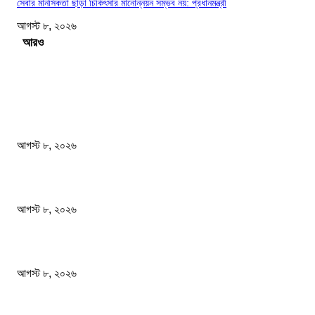
সেবার মানসিকতা ছাড়া চিকিৎসার মানোন্নয়ন সম্ভব নয়: প্রধানমন্ত্রী
আগস্ট ৮, ২০২৬
Load more
সম্পাদকের পছন্দ
বাংলাদেশ মফস্বল সাংবাদিক ফোরাম ছাতক উপজেলা শাখার মাসিক সভা অনুষ্ঠিত
আগস্ট ৮, ২০২৬
ফটিকছড়ির এমপি সরোয়ার আলমগীরের মায়ের ইন্তেকাল
আগস্ট ৮, ২০২৬
স্বাস্থ্য খাতে জিডিপির ৫ শতাংশ বরাদ্দের ঘোষণা স্থানীয় সরকারমন্ত্রীর
আগস্ট ৮, ২০২৬
জনপ্রিয় খবর