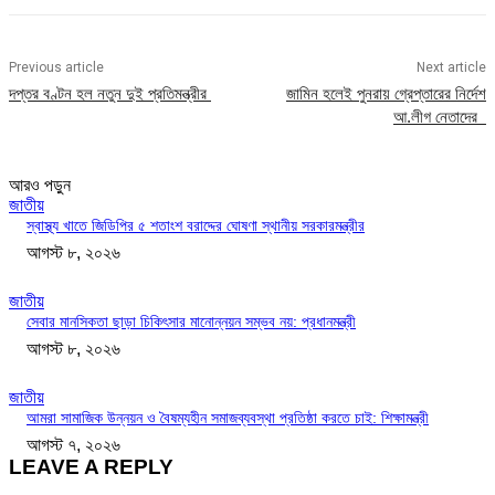
Previous article
Next article
দপ্তর বণ্টন হল নতুন দুই প্রতিমন্ত্রীর
জামিন হলেই পুনরায় গ্রেপ্তারের নির্দেশ
আ.লীগ নেতাদের
আরও পড়ুন
জাতীয়
স্বাস্থ্য খাতে জিডিপির ৫ শতাংশ বরাদ্দের ঘোষণা স্থানীয় সরকারমন্ত্রীর
আগস্ট ৮, ২০২৬
জাতীয়
সেবার মানসিকতা ছাড়া চিকিৎসার মানোন্নয়ন সম্ভব নয়: প্রধানমন্ত্রী
আগস্ট ৮, ২০২৬
জাতীয়
আমরা সামাজিক উন্নয়ন ও বৈষম্যহীন সমাজব্যবস্থা প্রতিষ্ঠা করতে চাই: শিক্ষামন্ত্রী
আগস্ট ৭, ২০২৬
LEAVE A REPLY