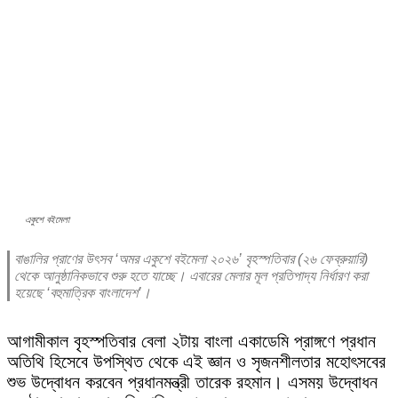
একুশে বইমেলা
বাঙালির প্রাণের উৎসব ‘অমর একুশে বইমেলা ২০২৬’ বৃহস্পতিবার (২৬ ফেব্রুয়ারি)
থেকে আনুষ্ঠানিকভাবে শুরু হতে যাচ্ছে। এবারের মেলার মূল প্রতিপাদ্য নির্ধারণ করা
হয়েছে ‘বহুমাত্রিক বাংলাদেশ’।
আগামীকাল বৃহস্পতিবার বেলা ২টায় বাংলা একাডেমি প্রাঙ্গণে প্রধান
অতিথি হিসেবে উপস্থিত থেকে এই জ্ঞান ও সৃজনশীলতার মহোৎসবের
শুভ উদ্বোধন করবেন প্রধানমন্ত্রী তারেক রহমান। এসময় উদ্বোধন