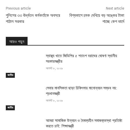
Previous article
Next article
পুলিশের ৩৩ ঊর্ধ্বতন কর্মকর্তাকে অবসরে
বিশ্বকাপে চমক দেখিয়ে বড় অঙ্কের টাকা
পাঠাল সরকার
পাচ্ছে কেপ ভার্দে
আরও পড়ুন
স্বাস্থ্য খাতে জিডিপির ৫ শতাংশ বরাদ্দের ঘোষণা স্থানীয়
সরকারমন্ত্রীর
আগস্ট ৮, ২০২৬
জাতীয়
সেবার মানসিকতা ছাড়া চিকিৎসার মানোন্নয়ন সম্ভব নয়:
প্রধানমন্ত্রী
আগস্ট ৮, ২০২৬
জাতীয়
আমরা সামাজিক উন্নয়ন ও বৈষম্যহীন সমাজব্যবস্থা প্রতিষ্ঠা
করতে চাই: শিক্ষামন্ত্রী