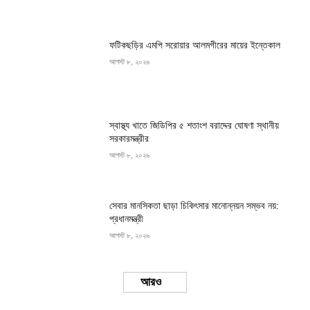
ফটিকছড়ির এমপি সরোয়ার আলমগীরের মায়ের ইন্তেকাল
আগস্ট ৮, ২০২৬
স্বাস্থ্য খাতে জিডিপির ৫ শতাংশ বরাদ্দের ঘোষণা স্থানীয়
সরকারমন্ত্রীর
আগস্ট ৮, ২০২৬
সেবার মানসিকতা ছাড়া চিকিৎসার মানোন্নয়ন সম্ভব নয়:
প্রধানমন্ত্রী
আগস্ট ৮, ২০২৬
Load more