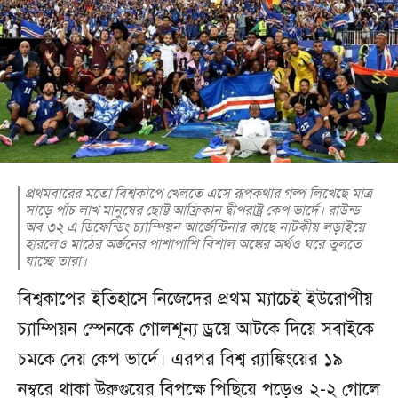
প্রথমবারের মতো বিশ্বকাপে খেলতে এসে রূপকথার গল্প লিখেছে মাত্র
সাড়ে পাঁচ লাখ মানুষের ছোট্ট আফ্রিকান দ্বীপরাষ্ট্র কেপ ভার্দে। রাউন্ড
অব ৩২ এ ডিফেন্ডিং চ্যাম্পিয়ন আর্জেন্টিনার কাছে নাটকীয় লড়াইয়ে
হারলেও মাঠের অর্জনের পাশাপাশি বিশাল অঙ্কের অর্থও ঘরে তুলতে
যাচ্ছে তারা।
বিশ্বকাপের ইতিহাসে নিজেদের প্রথম ম্যাচেই ইউরোপীয়
চ্যাম্পিয়ন স্পেনকে গোলশূন্য ড্রয়ে আটকে দিয়ে সবাইকে
চমকে দেয় কেপ ভার্দে। এরপর বিশ্ব র‌্যাঙ্কিংয়ের ১৯
নম্বরে থাকা উরুগুয়ের বিপক্ষে পিছিয়ে পড়েও ২-২ গোলে