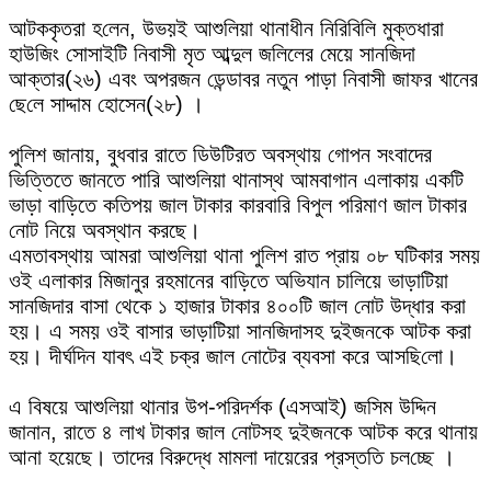
‎আটককৃতরা হ‌লেন, উভয়ই আশু‌লিয়া থানাধীন নিরিবিলি মুক্তধারা
হাউজিং সোসাইটি‌ নিবাসী মৃত আব্দুল জলিলের মেয়ে সানজিদা
আক্তার(২৬) এবং অপরজন ডেন্ডাবর নতুন পাড়া নিবাসী জাফর খানের
ছে‌লে সাদ্দাম হোসেন(২৮) ।
‎পুলিশ জানায়, বুধবার রাতে ডিউটিরত অবস্থায় গোপন সংবাদের
ভিত্তিতে জানতে পারি আশুলিয়া থানাস্থ আমবাগান এলাকায় একটি
ভাড়া বাড়িতে কতিপয় জাল টাকার কারবারি বিপুল পরিমাণ জাল টাকার
নোট নিয়ে অবস্থান করছে।
‎এমতাবস্থায় আমরা আশু‌লিয়া থানা পু‌লিশ রাত প্রায় ০৮ ঘ‌টিকার সময়
ওই এলাকার মিজানুর রহমানের বাড়িতে অভিযান চালিয়ে ভাড়াটিয়া
সানজিদার বাসা থেকে ১ হাজার টাকার ৪০০টি জাল নোট উদ্ধার করা
হয়। এ সময় ওই বাসার ভাড়াটিয়া সানজিদাসহ দুইজনকে আটক করা
হয়। দীর্ঘদিন যাবৎ এই চক্র জাল নোটের ব্যবসা করে আসছি‌লো।
‎এ বিষয়ে আশুলিয়া থানার উপ-পরিদর্শক (এসআই) জসিম উদ্দিন
জানান, রাতে ৪ লাখ টাকার জাল নোটসহ দুইজনকে আটক করে থানায়
আনা হয়েছে। তাদের বিরুদ্ধে মামলা দায়েরের প্রস্ত‌তি চল‌চ্ছে ।