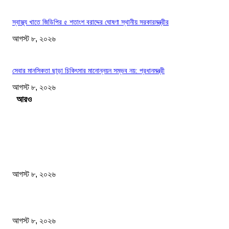
স্বাস্থ্য খাতে জিডিপির ৫ শতাংশ বরাদ্দের ঘোষণা স্থানীয় সরকারমন্ত্রীর
আগস্ট ৮, ২০২৬
সেবার মানসিকতা ছাড়া চিকিৎসার মানোন্নয়ন সম্ভব নয়: প্রধানমন্ত্রী
আগস্ট ৮, ২০২৬
Load more
সম্পাদকের পছন্দ
বাংলাদেশ মফস্বল সাংবাদিক ফোরাম ছাতক উপজেলা শাখার মাসিক সভা অনুষ্ঠিত
আগস্ট ৮, ২০২৬
ফটিকছড়ির এমপি সরোয়ার আলমগীরের মায়ের ইন্তেকাল
আগস্ট ৮, ২০২৬