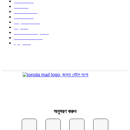
জাতীয়
1176
খেলা
714
জেলার খবর
680
রাজনীতি
646
আন্তর্জাতিক
490
বিশ্ব
402
অর্থনীতি ও বাণিজ্য
347
আইন আদালত
297
স্বাস্থ্য
296
অনুসরণ করুন