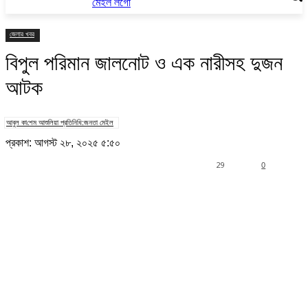
জেলার খবর
বিপুল পরিমান জালনোট ও এক নারীসহ দুজন
আটক
আবুল কা‌শেম আশু‌লিয়া প্রতিনিধি:জনতা মেইল
প্রকাশ: আগস্ট ২৮, ২০২৫ ৫:৫০
29
0