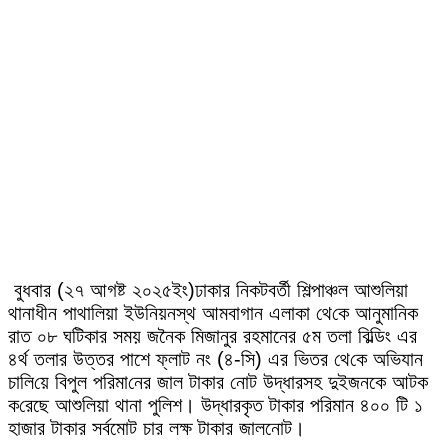
‎ বুধবার (২৭ আগষ্ট ২০২৫ইং)ঢাকার নিকটবর্তী শিল্পাঞ্চল আশুলিয়া
থানাধীন পাথালিয়া ইউনিয়নস্থ আমবাগান এলাকা থে‌কে আনুমা‌নিক
রাত ০৮ ঘটিকার সময় জনৈক মিজানুর রহমানের ৫ম তলা বিল্ডিং এর
৪র্থ তলার উত্তর পাশে ফ্লাট নং (৪-সি) এর ভিতর থে‌কে অ‌ভিযান
চা‌লি‌য়ে বিপুল প‌রিমা‌নের জাল টাকার নোট উদ্ধারসহ দুইজনকে আটক
ক‌রেছে আশু‌লিয়া থানা পু‌লিশ। উদ্ধারকৃত টাকার প‌রিমান ৪০০ টি ১
হাজার টাকার সর্বমোট চার লক্ষ টাকার জালনোট।