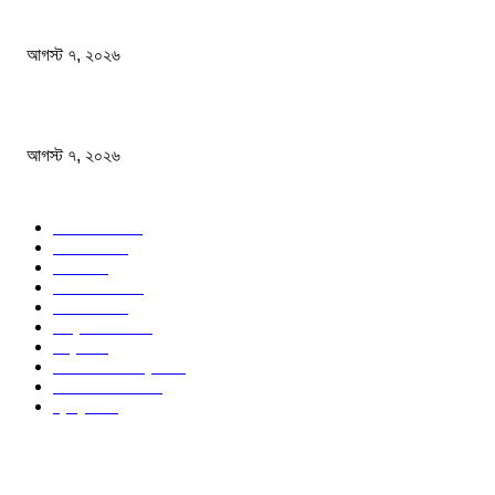
সাংবাদিকতা পেশার অস্তিত্ব রক্ষায় অবিলম্বে গণমাধ্যম কমিশন গঠন করুন
আগস্ট ৭, ২০২৬
অস্ট্রেলিয়া একাদশ আবারও চাপে ফেলল বাংলাদেশকে
আগস্ট ৭, ২০২৬
জনপ্রিয় বিষয়
বাংলাদেশ
1568
জাতীয়
1173
খেলা
713
জেলার খবর
676
রাজনীতি
646
আন্তর্জাতিক
489
বিশ্ব
402
অর্থনীতি ও বাণিজ্য
346
আইন আদালত
297
স্বাস্থ্য
296