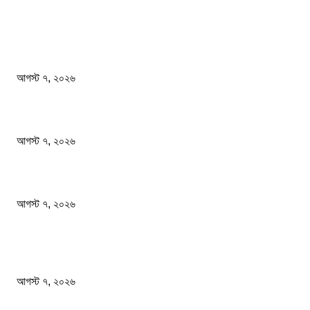
সম্পাদকের পছন্দ
ফটিকছড়িতে বেকারির চুলা থেকে আগুন লেগে ১৬ দোকান পুড়ে ছাই
আগস্ট ৭, ২০২৬
সাংবাদিকতা পেশার অস্তিত্ব রক্ষায় অবিলম্বে গণমাধ্যম কমিশন গঠন করুন
আগস্ট ৭, ২০২৬
অস্ট্রেলিয়া একাদশ আবারও চাপে ফেলল বাংলাদেশকে
আগস্ট ৭, ২০২৬
জনপ্রিয় খবর
ফটিকছড়িতে বেকারির চুলা থেকে আগুন লেগে ১৬ দোকান পুড়ে ছাই
আগস্ট ৭, ২০২৬