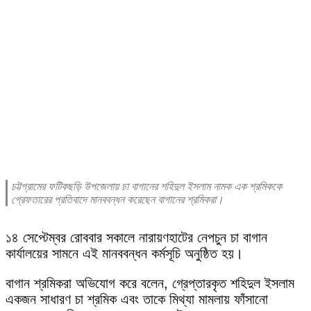
চট্টগ্রামের ফটিকছড়ি উপজেলায় চা বাগানের শহিদুল ইসলাম নামক এক শ্রমিককে
গ্রেফতারের প্রতিবাদে মানববন্ধন করেছেন বাগানের শ্রমিকরা।
১৪ সেপ্টেম্বর রোববার সকালে নারায়ণহাটের নেপচুন চা বাগান
কার্যালয়ের সামনে এই মানববন্ধন কর্মসূচি অনুষ্ঠিত হয়।
বাগান শ্রমিকরা অভিযোগ করে বলেন, গ্রেপ্তারকৃত শহিদুল ইসলাম
একজন সাধারণ চা শ্রমিক এবং তাকে মিথ্যা মামলায় ফাঁসানো