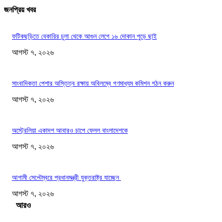
জনপ্রিয় খবর
ফটিকছড়িতে বেকারির চুলা থেকে আগুন লেগে ১৬ দোকান পুড়ে ছাই
আগস্ট ৭, ২০২৬
সাংবাদিকতা পেশার অস্তিত্ব রক্ষায় অবিলম্বে গণমাধ্যম কমিশন গঠন করুন
আগস্ট ৭, ২০২৬
অস্ট্রেলিয়া একাদশ আবারও চাপে ফেলল বাংলাদেশকে
আগস্ট ৭, ২০২৬
আগামী সেপ্টেম্বরে প্রধানমন্ত্রী যুক্তরাষ্ট্র যাচ্ছেন
আগস্ট ৭, ২০২৬
Load more