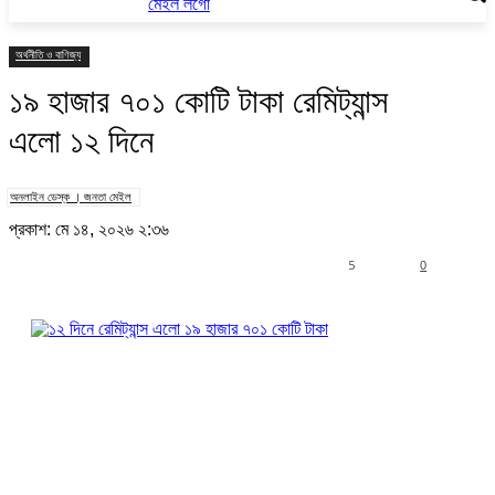
অর্থনীতি ও বাণিজ্য
১৯ হাজার ৭০১ কোটি টাকা রেমিট্যান্স
এলো ১২ দিনে
অনলাইন ডেস্ক । জনতা মেইল
প্রকাশ: মে ১৪, ২০২৬ ২:৩৬
5
0