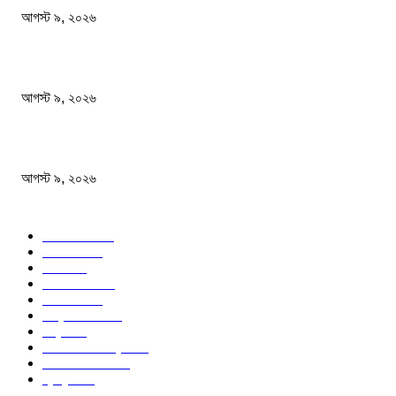
আগস্ট ৯, ২০২৬
গোবিপ্রবির খোলা ম্যানহোল যেন মরণফাঁদ
আগস্ট ৯, ২০২৬
বাবাকে শেষ বিদায় জানাতে রোজারিওতে মেসি
আগস্ট ৯, ২০২৬
জনপ্রিয় বিষয়
বাংলাদেশ
1568
জাতীয়
1179
খেলা
715
জেলার খবর
683
রাজনীতি
646
আন্তর্জাতিক
490
বিশ্ব
402
অর্থনীতি ও বাণিজ্য
347
আইন আদালত
297
স্বাস্থ্য
296