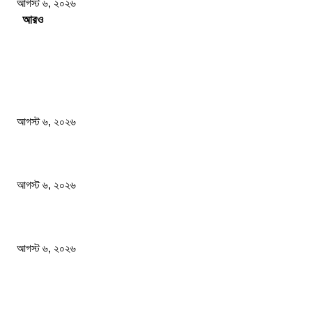
আগস্ট ৬, ২০২৬
Load more
সম্পাদকের পছন্দ
আজ রাতেই ঝড়ের আশঙ্কা ১০ জেলায় হতে পারে বজ্রসহ বৃষ্টি ও...
আগস্ট ৬, ২০২৬
নিরাপত্তা জোরদারের নির্দেশ দেশের সব বিমানবন্দরে
আগস্ট ৬, ২০২৬
এসএসসি পরীক্ষার ফল প্রকাশের তারিখ ঘোষণা করলো মন্ত্রণালয়
আগস্ট ৬, ২০২৬
জনপ্রিয় খবর
আজ রাতেই ঝড়ের আশঙ্কা ১০ জেলায় হতে পারে বজ্রসহ বৃষ্টি ও...