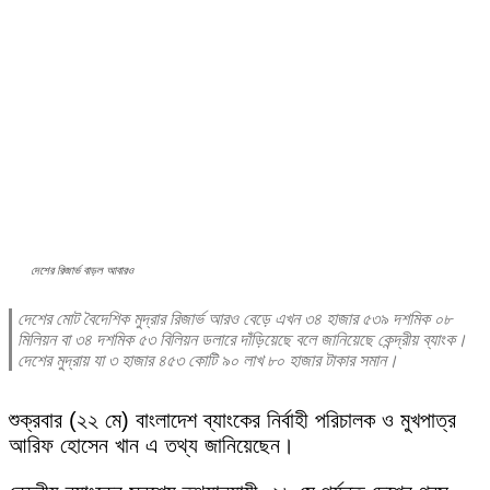
দেশের রিজার্ভ বাড়ল আবারও
দেশের মোট বৈদেশিক মুদ্রার রিজার্ভ আরও বেড়ে এখন ৩৪ হাজার ৫৩৯ দশমিক ০৮
মিলিয়ন বা ৩৪ দশমিক ৫৩ বিলিয়ন ডলারে দাঁড়িয়েছে বলে জানিয়েছে কেন্দ্রীয় ব্যাংক।
দেশের মুদ্রায় যা ৩ হাজার ৪৫৩ কোটি ৯০ লাখ ৮০ হাজার টাকার সমান।
শুক্রবার (২২ মে) বাংলাদেশ ব্যাংকের নির্বাহী পরিচালক ও মুখপাত্র
আরিফ হোসেন খান এ তথ্য জানিয়েছেন।