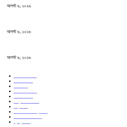
আগস্ট ৬, ২০২৬
নিরাপত্তা জোরদারের নির্দেশ দেশের সব বিমানবন্দরে
আগস্ট ৬, ২০২৬
এসএসসি পরীক্ষার ফল প্রকাশের তারিখ ঘোষণা করলো মন্ত্রণালয়
আগস্ট ৬, ২০২৬
জনপ্রিয় বিষয়
বাংলাদেশ
1568
জাতীয়
1172
খেলা
712
জেলার খবর
672
রাজনীতি
646
আন্তর্জাতিক
488
বিশ্ব
402
অর্থনীতি ও বাণিজ্য
346
আইন আদালত
297
স্বাস্থ্য
296