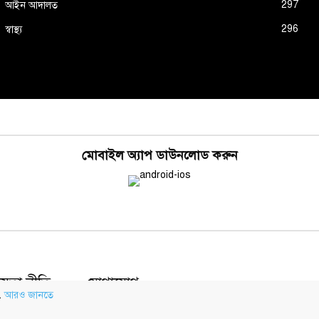
297
আইন আদালত
296
স্বাস্থ্য
মোবাইল অ্যাপ ডাউনলোড করুন
য়তা নীতি
যোগাযোগ
.
আরও জানতে