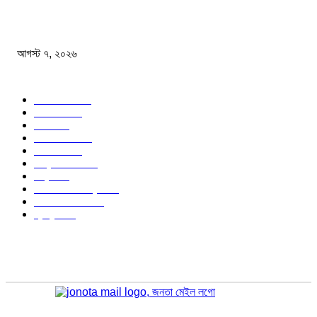
রানি মুখার্জি জন্মের পর অদলবদল হয়েছিলেন হাসপাতালেই
আগস্ট ৭, ২০২৬
জনপ্রিয় বিষয়
বাংলাদেশ
1568
জাতীয়
1173
খেলা
713
জেলার খবর
674
রাজনীতি
646
আন্তর্জাতিক
489
বিশ্ব
402
অর্থনীতি ও বাণিজ্য
346
আইন আদালত
297
স্বাস্থ্য
296