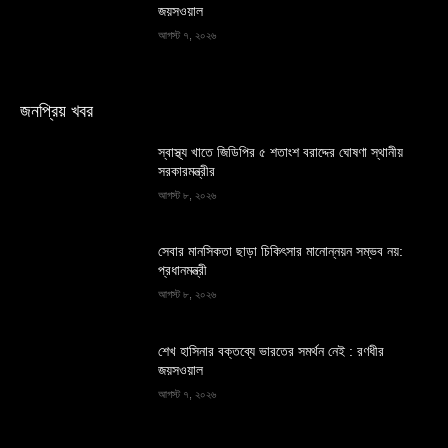
জয়সওয়াল
আগস্ট ৭, ২০২৬
জনপ্রিয় খবর
স্বাস্থ্য খাতে জিডিপির ৫ শতাংশ বরাদ্দের ঘোষণা স্থানীয়
সরকারমন্ত্রীর
আগস্ট ৮, ২০২৬
সেবার মানসিকতা ছাড়া চিকিৎসার মানোন্নয়ন সম্ভব নয়:
প্রধানমন্ত্রী
আগস্ট ৮, ২০২৬
শেখ হাসিনার বক্তব্যে ভারতের সমর্থন নেই : রণধীর
জয়সওয়াল
আগস্ট ৭, ২০২৬