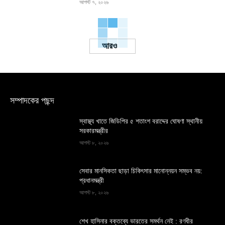
আগস্ট ৭, ২০২৬
Load more
সম্পাদকের পছন্দ
স্বাস্থ্য খাতে জিডিপির ৫ শতাংশ বরাদ্দের ঘোষণা স্থানীয়
সরকারমন্ত্রীর
আগস্ট ৮, ২০২৬
সেবার মানসিকতা ছাড়া চিকিৎসার মানোন্নয়ন সম্ভব নয়:
প্রধানমন্ত্রী
আগস্ট ৮, ২০২৬
শেখ হাসিনার বক্তব্যে ভারতের সমর্থন নেই : রণধীর