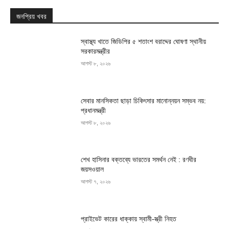
জনপ্রিয় খবর
স্বাস্থ্য খাতে জিডিপির ৫ শতাংশ বরাদ্দের ঘোষণা স্থানীয়
সরকারমন্ত্রীর
আগস্ট ৮, ২০২৬
সেবার মানসিকতা ছাড়া চিকিৎসার মানোন্নয়ন সম্ভব নয়:
প্রধানমন্ত্রী
আগস্ট ৮, ২০২৬
শেখ হাসিনার বক্তব্যে ভারতের সমর্থন নেই : রণধীর
জয়সওয়াল
আগস্ট ৭, ২০২৬
প্রাইভেট কারের ধাক্কায় স্বামী-স্ত্রী নিহত