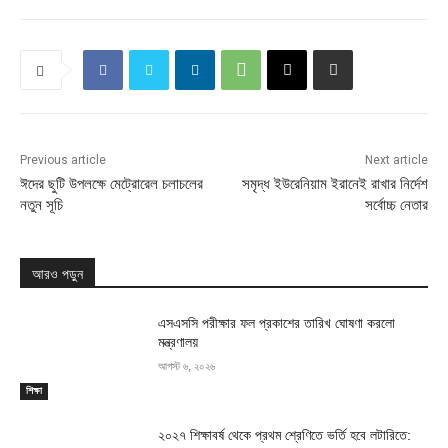
Previous article
Next article
ঈদের ছুটি উপলক্ষে মেট্রোরেল চলাচলের
সমৃদ্ধ ইউরেনিয়াম ইরানেই রাখার নির্দেশ
নতুন সূচি
সর্বোচ্চ নেতার
আরও পড়ুন
এসএসসি পরীক্ষার ফল প্রকাশের তারিখ ঘোষণা করলো
মন্ত্রণালয়
আগস্ট ৬, ২০২৬
শিক্ষা
২০২৭ শিক্ষাবর্ষ থেকে প্রথম শ্রেণিতে ভর্তি হবে লটারিতে: