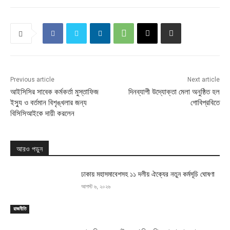
Previous article
Next article
আইসিসির সাবেক কর্মকর্তা মুস্তাফিজ
দিনব্যাপী উদ্যোক্তা মেলা অনুষ্ঠিত হল
ইস্যু ও বর্তমান বিশৃঙ্খলার জন্য
গোবিপ্রবিতে
বিসিসিআইকে দায়ী করলেন
আরও পড়ুন
ঢাকায় মহাসমাবেশসহ ১১ দলীয় ঐক্যের নতুন কর্মসূচি ঘোষণা
আগস্ট ৬, ২০২৬
রাজনীতি