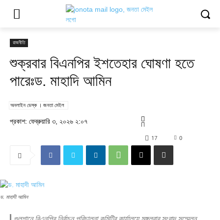
রাজনীতি
শুক্রবার বিএনপির ইশতেহার ঘোষণা হতে
পারেঃড. মাহাদি আমিন
অনলাইন ডেস্ক । জনতা মেইল
প্রকাশ: ফেব্রুয়ারি ৩, ২০২৬ ২:০৭
17
0
ড. মাহাদী আমিন
গুলশানে বিএনপির নির্বাচন পরিচালনা কমিটির কার্যালয়ে মঙ্গলবার সংবাদ সম্মেলন