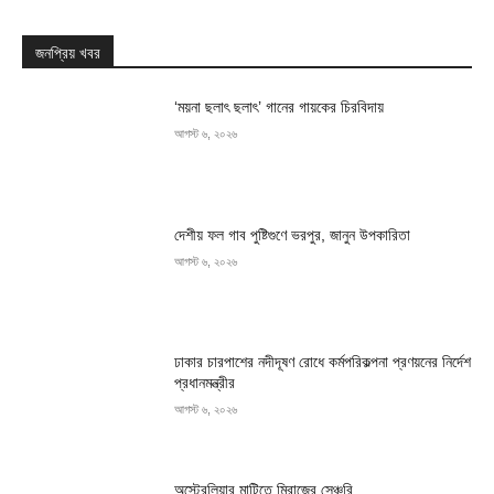
জনপ্রিয় খবর
‘ময়না ছলাৎ ছলাৎ’ গানের গায়কের চিরবিদায়
আগস্ট ৬, ২০২৬
দেশীয় ফল গাব পুষ্টিগুণে ভরপুর, জানুন উপকারিতা
আগস্ট ৬, ২০২৬
ঢাকার চারপাশের নদীদূষণ রোধে কর্মপরিকল্পনা প্রণয়নের নির্দেশ
প্রধানমন্ত্রীর
আগস্ট ৬, ২০২৬
অস্ট্রেলিয়ার মাটিতে মিরাজের সেঞ্চুরি