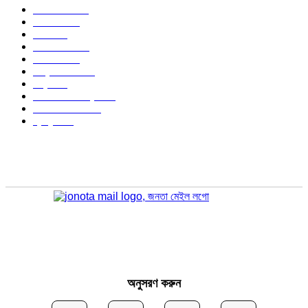
বাংলাদেশ
1568
জাতীয়
1172
খেলা
712
জেলার খবর
672
রাজনীতি
646
আন্তর্জাতিক
488
বিশ্ব
402
অর্থনীতি ও বাণিজ্য
346
আইন আদালত
297
স্বাস্থ্য
296
অনুসরণ করুন