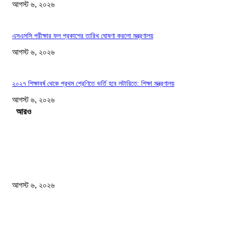
আগস্ট ৬, ২০২৬
এসএসসি পরীক্ষার ফল প্রকাশের তারিখ ঘোষণা করলো মন্ত্রণালয়
আগস্ট ৬, ২০২৬
২০২৭ শিক্ষাবর্ষ থেকে প্রথম শ্রেণিতে ভর্তি হবে লটারিতে: শিক্ষা মন্ত্রণালয়
আগস্ট ৬, ২০২৬
Load more
সম্পাদকের পছন্দ
আজ রাতেই ঝড়ের আশঙ্কা ১০ জেলায় হতে পারে বজ্রসহ বৃষ্টি ও...
আগস্ট ৬, ২০২৬
নিরাপত্তা জোরদারের নির্দেশ দেশের সব বিমানবন্দরে