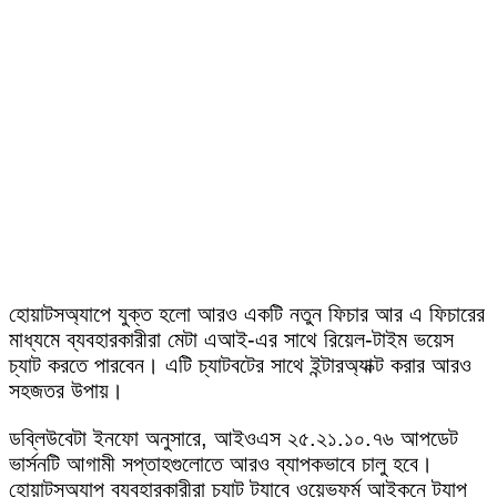
হোয়াটসঅ্যাপে যুক্ত হলো আরও একটি নতুন ফিচার আর এ ফিচারের
মাধ্যমে ব্যবহারকারীরা মেটা এআই-এর সাথে রিয়েল-টাইম ভয়েস
চ্যাট করতে পারবেন। এটি চ্যাটবটের সাথে ইন্টারঅ্যাক্ট করার আরও
সহজতর উপায়।
ডব্লিউবেটা ইনফো অনুসারে, আইওএস ২৫.২১.১০.৭৬ আপডেট
ভার্সনটি আগামী সপ্তাহগুলোতে আরও ব্যাপকভাবে চালু হবে।
হোয়াটসঅ্যাপ ব্যবহারকারীরা চ্যাট ট্যাবে ওয়েভফর্ম আইকনে ট্যাপ