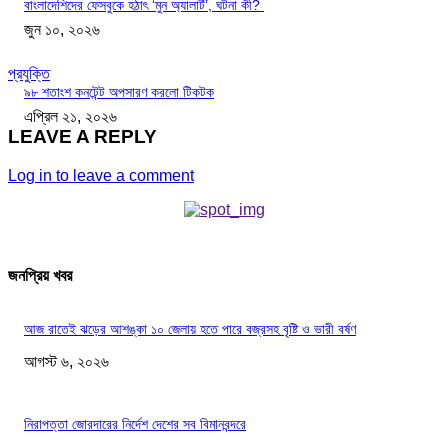
বাংলাদেশিদের ফেসবুকে হঠাৎ ‘মুন অ্যালার্ট’, ঘটনা কী?
জুন ১০, ২০২৬
প্রযুক্তি
৯৮ শতাংশ কনটেন্ট অপসারণ করলো টিকটক
এপ্রিল ২১, ২০২৬
LEAVE A REPLY
Log in to leave a comment
জনপ্রিয় খবর
আজ রাতেই ঝড়ের আশঙ্কা ১০ জেলায় হতে পারে বজ্রসহ বৃষ্টি ও ভারী বর্ষণ
আগস্ট ৬, ২০২৬
নিরাপত্তা জোরদারের নির্দেশ দেশের সব বিমানবন্দরে