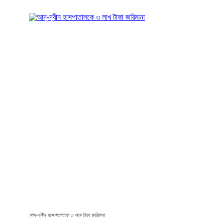
আদ্-দ্বীন হাসপাতালকে ৩ লাখ টাকা জরিমানা