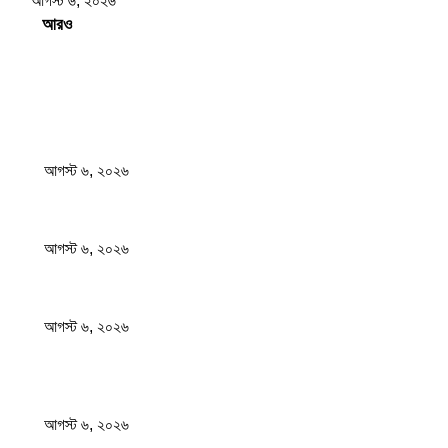
আগস্ট ৬, ২০২৬
Load more
সম্পাদকের পছন্দ
আজ রাতেই ঝড়ের আশঙ্কা ১০ জেলায় হতে পারে বজ্রসহ বৃষ্টি ও...
আগস্ট ৬, ২০২৬
নিরাপত্তা জোরদারের নির্দেশ দেশের সব বিমানবন্দরে
আগস্ট ৬, ২০২৬
এসএসসি পরীক্ষার ফল প্রকাশের তারিখ ঘোষণা করলো মন্ত্রণালয়
আগস্ট ৬, ২০২৬
জনপ্রিয় খবর
আজ রাতেই ঝড়ের আশঙ্কা ১০ জেলায় হতে পারে বজ্রসহ বৃষ্টি ও...
আগস্ট ৬, ২০২৬