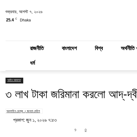
শুক্রবার, আগস্ট ৭, ২০২৬
C
25.4
Dhaka
রাজনীতি
বাংলাদেশ
বিশ্ব
অর্থনীতি 
ধর্ম
আইন আদালত
৩ লাখ টাকা জরিমানা করলো আদ্-দ্
অনলাইন ডেস্ক । জনতা মেইল
প্রকাশ: জুন ১, ২০২৬ ৭:৫৩
Share
9
0