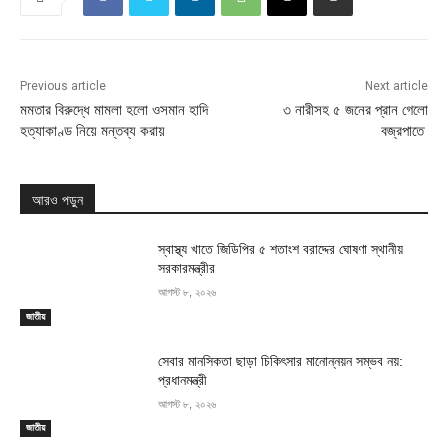
Previous article
Next article
মমতার বিরুদ্ধে মামলা হলো ওসমান হাদি
৩ নারীসহ ৫ জনের প্রান গেলো
হত্যাকাণ্ড নিয়ে মন্তব্য করায়
বজ্রপাতে
আরও পড়ুন
স্বাস্থ্য খাতে জিডিপির ৫ শতাংশ বরাদ্দের ঘোষণা স্থানীয়
সরকারমন্ত্রীর
আগস্ট ৮, ২০২৬
জাতীয়
সেবার মানসিকতা ছাড়া চিকিৎসার মানোন্নয়ন সম্ভব নয়:
প্রধানমন্ত্রী
আগস্ট ৮, ২০২৬
জাতীয়