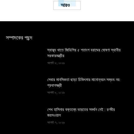
Load more
সম্পাদকের পছন্দ
স্বাস্থ্য খাতে জিডিপির ৫ শতাংশ বরাদ্দের ঘোষণা স্থানীয়
সরকারমন্ত্রীর
আগস্ট ৮, ২০২৬
সেবার মানসিকতা ছাড়া চিকিৎসার মানোন্নয়ন সম্ভব নয়:
প্রধানমন্ত্রী
আগস্ট ৮, ২০২৬
শেখ হাসিনার বক্তব্যে ভারতের সমর্থন নেই : রণধীর
জয়সওয়াল
আগস্ট ৭, ২০২৬