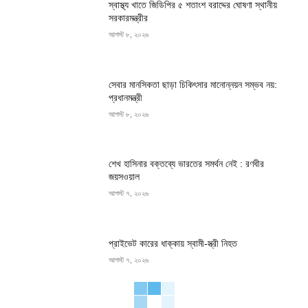
স্বাস্থ্য খাতে জিডিপির ৫ শতাংশ বরাদ্দের ঘোষণা স্থানীয়
সরকারমন্ত্রীর
আগস্ট ৮, ২০২৬
সেবার মানসিকতা ছাড়া চিকিৎসার মানোন্নয়ন সম্ভব নয়:
প্রধানমন্ত্রী
আগস্ট ৮, ২০২৬
শেখ হাসিনার বক্তব্যে ভারতের সমর্থন নেই : রণধীর
জয়সওয়াল
আগস্ট ৭, ২০২৬
প্রাইভেট কারের ধাক্কায় স্বামী-স্ত্রী নিহত
আগস্ট ৭, ২০২৬