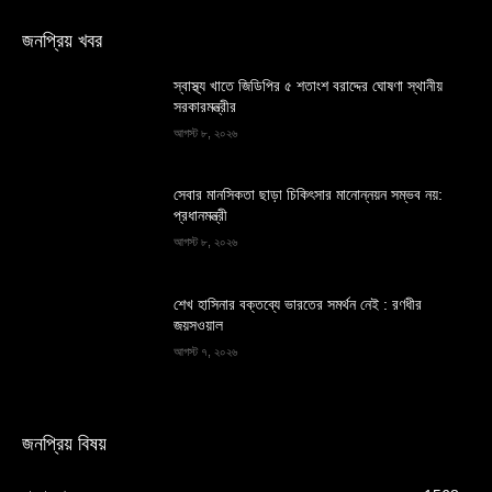
জনপ্রিয় খবর
স্বাস্থ্য খাতে জিডিপির ৫ শতাংশ বরাদ্দের ঘোষণা স্থানীয়
সরকারমন্ত্রীর
আগস্ট ৮, ২০২৬
সেবার মানসিকতা ছাড়া চিকিৎসার মানোন্নয়ন সম্ভব নয়:
প্রধানমন্ত্রী
আগস্ট ৮, ২০২৬
শেখ হাসিনার বক্তব্যে ভারতের সমর্থন নেই : রণধীর
জয়সওয়াল
আগস্ট ৭, ২০২৬
জনপ্রিয় বিষয়