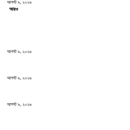
আগস্ট ৯, ২০২৬
Load more
সম্পাদকের পছন্দ
বিএসএফ গুলি করে মারল আরও এক বাংলাদেশিকে
আগস্ট ৯, ২০২৬
জেনেনিন সবচেয়ে বেশি প্রোটিন কোন ডালে
আগস্ট ৯, ২০২৬
২৪ ঘণ্টায় ডিএমপির বিশেষ অভিযানে গ্রেপ্তার ৫০৪ জন
আগস্ট ৯, ২০২৬
জনপ্রিয় খবর
বিএসএফ গুলি করে মারল আরও এক বাংলাদেশিকে