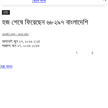
জাতীয়
হজ শেষে ফিরেছেন ৬৮২৯৭ বাংলাদেশি
অনলাইন ডেস্ক । জনতা মেইল
আপডেট: জুন ২৭, ২০২৬ ২:২৪
প্রকাশ: জুন ২৭, ২০২৬ ১১:৫৮
3
0