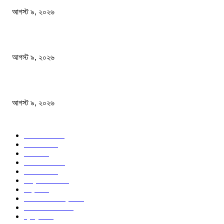
আগস্ট ৯, ২০২৬
জেনেনিন সবচেয়ে বেশি প্রোটিন কোন ডালে
আগস্ট ৯, ২০২৬
২৪ ঘণ্টায় ডিএমপির বিশেষ অভিযানে গ্রেপ্তার ৫০৪ জন
আগস্ট ৯, ২০২৬
জনপ্রিয় বিষয়
বাংলাদেশ
1568
জাতীয়
1179
খেলা
714
জেলার খবর
681
রাজনীতি
646
আন্তর্জাতিক
490
বিশ্ব
402
অর্থনীতি ও বাণিজ্য
347
আইন আদালত
297
স্বাস্থ্য
296