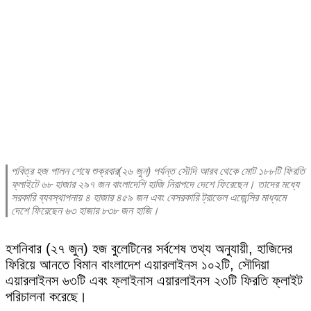
পবিত্র হজ পালন শেষে শুক্রবার(২৬ জুন) পর্যন্ত সৌদি আরব থেকে মোট ১৮৮টি ফিরতি
ফ্লাইটে ৬৮ হাজার ২৯৭ জন বাংলাদেশি হাজি নিরাপদে দেশে ফিরেছেন। তাদের মধ্যে
সরকারি ব্যবস্থাপনায় ৪ হাজার ৪৫৯ জন এবং বেসরকারি ট্রাভেল এজেন্সির মাধ্যমে
দেশে ফিরেছেন ৬৩ হাজার ৮৩৮ জন হাজি।
হশনিবার (২৭ জুন) হজ বুলেটিনের সর্বশেষ তথ্য অনুযায়ী, হাজিদের
ফিরিয়ে আনতে বিমান বাংলাদেশ এয়ারলাইনস ১০২টি, সৌদিয়া
এয়ারলাইনস ৬৩টি এবং ফ্লাইনাস এয়ারলাইনস ২৩টি ফিরতি ফ্লাইট
পরিচালনা করেছে।