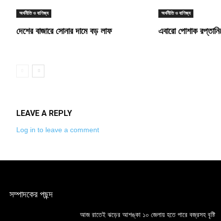
অর্থনীতি ও বাণিজ্য
অর্থনীতি ও বাণিজ্য
দেশের বাজারে সোনার দামে বড় লাফ
এবারো পোশাক রপ্তানিত
LEAVE A REPLY
Log in to leave a comment
সম্পাদকের পছন্দ
আজ রাতেই ঝড়ের আশঙ্কা ১০ জেলায় হতে পারে বজ্রসহ বৃষ্টি