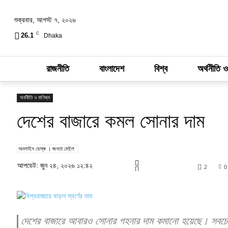
শুক্রবার, আগস্ট ৭, ২০২৬
C
26.1
Dhaka
রাজনীতি
বাংলাদেশ
বিশ্ব
অর্থনীতি ও
অর্থনীতি ও বাণিজ্য
দেশের বাজারে কমল সোনার দাম
অনলাইন ডেস্ক । জনতা মেইল
আপডেট: জুন ২৪, ২০২৬ ১২:৪২
2
0
দেশের বাজারে আবারও সোনার গহনার দাম কমানো হয়েছে। সবচেয়