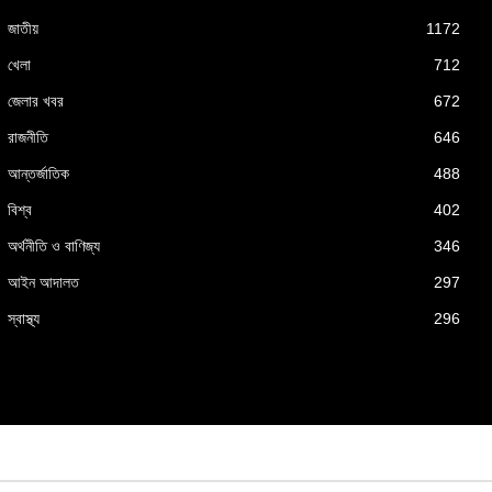
জাতীয়
1172
খেলা
712
জেলার খবর
672
রাজনীতি
646
আন্তর্জাতিক
488
বিশ্ব
402
অর্থনীতি ও বাণিজ্য
346
আইন আদালত
297
স্বাস্থ্য
296