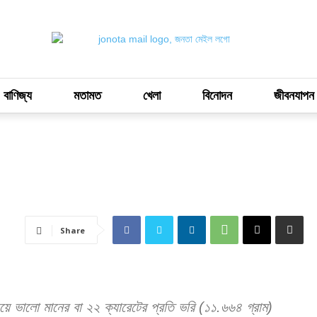
 বাণিজ্য
মতামত
খেলা
বিনোদন
জীবনযাপন
Share
ে ভালো মানের বা ২২ ক্যারেটের প্রতি ভরি (১১.৬৬৪ গ্রাম)