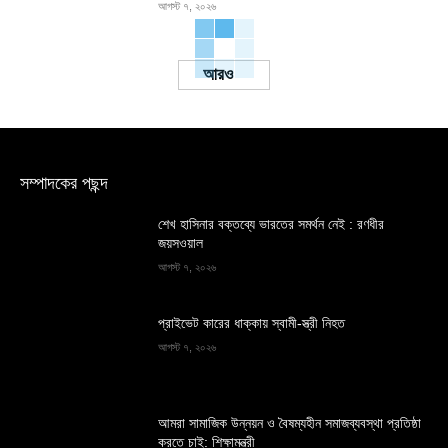
আগস্ট ৭, ২০২৬
Load more
সম্পাদকের পছন্দ
শেখ হাসিনার বক্তব্যে ভারতের সমর্থন নেই : রণধীর
জয়সওয়াল
আগস্ট ৭, ২০২৬
প্রাইভেট কারের ধাক্কায় স্বামী-স্ত্রী নিহত
আগস্ট ৭, ২০২৬
আমরা সামাজিক উন্নয়ন ও বৈষম্যহীন সমাজব্যবস্থা প্রতিষ্ঠা
করতে চাই: শিক্ষামন্ত্রী