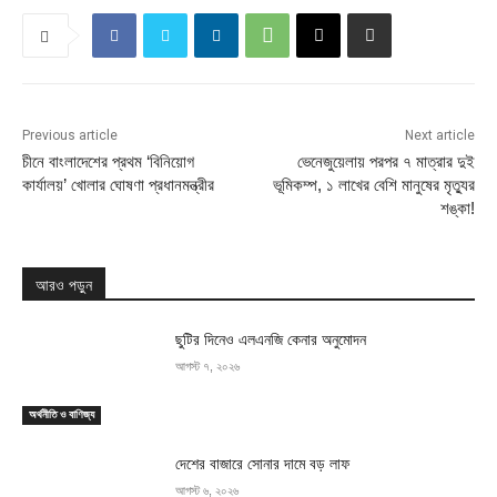
Previous article
Next article
চীনে বাংলাদেশের প্রথম ‘বিনিয়োগ
ভেনেজুয়েলায় পরপর ৭ মাত্রার দুই
কার্যালয়’ খোলার ঘোষণা প্রধানমন্ত্রীর
ভূমিকম্প, ১ লাখের বেশি মানুষের মৃত্যুর
শঙ্কা!
আরও পড়ুন
ছুটির দিনেও এলএনজি কেনার অনুমোদন
আগস্ট ৭, ২০২৬
অর্থনীতি ও বাণিজ্য
দেশের বাজারে সোনার দামে বড় লাফ
আগস্ট ৬, ২০২৬