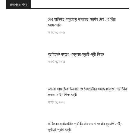
জনপ্রিয় খবর
শেখ হাসিনার বক্তব্যে ভারতের সমর্থন নেই : রণধীর
জয়সওয়াল
আগস্ট ৭, ২০২৬
প্রাইভেট কারের ধাক্কায় স্বামী-স্ত্রী নিহত
আগস্ট ৭, ২০২৬
আমরা সামাজিক উন্নয়ন ও বৈষম্যহীন সমাজব্যবস্থা প্রতিষ্ঠা
করতে চাই: শিক্ষামন্ত্রী
আগস্ট ৭, ২০২৬
সাকিবের স্বাভাবিক প্রক্রিয়ায় দেশে ফেরার সুযোগ নেই:
ক্রীড়া প্রতিমন্ত্রী