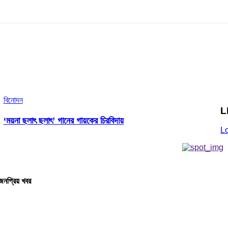
বিনোদন
L
‘ময়না ছলাৎ ছলাৎ’ গানের গায়কের চিরবিদায়
L
জনপ্রিয় খবর