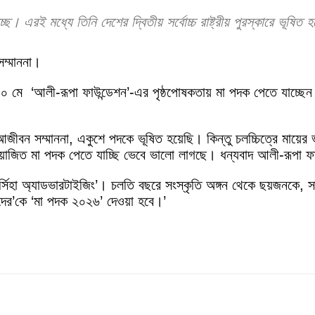
ে। এরই মধ্যে তিনি দেশের দ্বিতীয় সর্বোচ্চ রাষ্ট্রীয় পুরস্কারে ভূষিত
সম্মাননা।
১০ মে ‘আলী-রূপা ফাউন্ডেশন’-এর পৃষ্ঠপোষকতায় মা পদক পেতে যাচ্ছেন
র, আজীবন সম্মাননা, একুশে পদকে ভূষিত হয়েছি। কিন্তু চলচ্চিত্রে মা
য়োজিত মা পদক পেতে যাচ্ছি ভেবে ভালো লাগছে। ধন্যবাদ আলী-রূপা ফ
র্সিহা অ্যাডভারটাইজিং’। চলতি বছরে সংস্কৃতি অঙ্গন থেকে ছয়জনকে, 
েদের’কে ‘মা পদক ২০২৬’ দেওয়া হবে।’