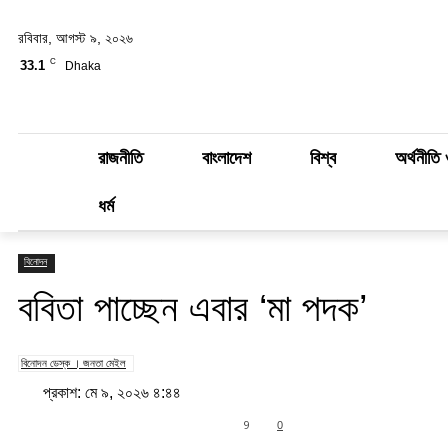
রবিবার, আগস্ট ৯, ২০২৬
C
33.1
Dhaka
রাজনীতি
বাংলাদেশ
বিশ্ব
অর্থনীতি 
ধর্ম
বিনোদন
ববিতা পাচ্ছেন এবার ‘মা পদক’
বিনোদন ডেস্ক । জনতা মেইল
প্রকাশ: মে ৯, ২০২৬ ৪:৪৪
Share
9
0