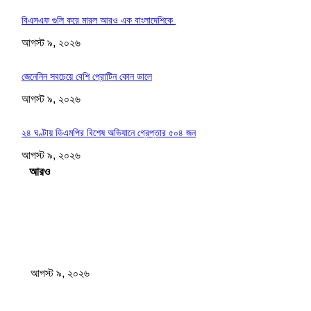
বিএসএফ গুলি করে মারল আরও এক বাংলাদেশিকে
আগস্ট ৯, ২০২৬
জেনেনিন সবচেয়ে বেশি প্রোটিন কোন ডালে
আগস্ট ৯, ২০২৬
২৪ ঘণ্টায় ডিএমপির বিশেষ অভিযানে গ্রেপ্তার ৫০৪ জন
আগস্ট ৯, ২০২৬
Load more
সম্পাদকের পছন্দ
বাবাকে শেষ বিদায় জানাতে রোজারিওতে মেসি
আগস্ট ৯, ২০২৬
বিএসএফ গুলি করে মারল আরও এক বাংলাদেশিকে