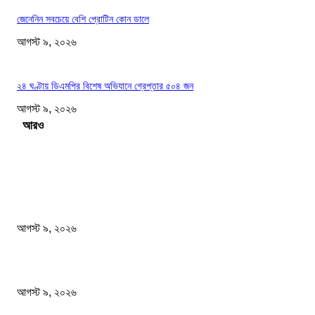
জেনেনিন সবচেয়ে বেশি প্রোটিন কোন ডালে
আগস্ট ৯, ২০২৬
২৪ ঘণ্টায় ডিএমপির বিশেষ অভিযানে গ্রেপ্তার ৫০৪ জন
আগস্ট ৯, ২০২৬
Load more
সম্পাদকের পছন্দ
বাবাকে শেষ বিদায় জানাতে রোজারিওতে মেসি
আগস্ট ৯, ২০২৬
বিএসএফ গুলি করে মারল আরও এক বাংলাদেশিকে
আগস্ট ৯, ২০২৬