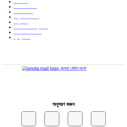
খেলা
715
জেলার খবর
681
রাজনীতি
646
আন্তর্জাতিক
490
বিশ্ব
402
অর্থনীতি ও বাণিজ্য
347
আইন আদালত
297
স্বাস্থ্য
296
অনুসরণ করুন