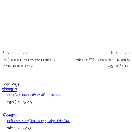
Previous article
Next article
১৩টি ভয়ংকর সংকেতে বুজবেন আপনার
মোসলেহ উদ্দিন আহমদ হলেন ডিএমপির
লিভার নষ্ট হওয়ার পথে
নতুন কমিশনার
আরও পড়ুন
জীবনযাপন
জেনেনিন সবচেয়ে বেশি প্রোটিন কোন ডালে
আগস্ট ৯, ২০২৬
জীবনযাপন
দেশীয় ফল গাব পুষ্টিগুণে ভরপুর, জানুন উপকারিতা
আগস্ট ৬, ২০২৬