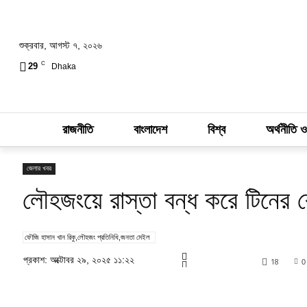
শুক্রবার, আগস্ট ৭, ২০২৬
C
29
Dhaka
রাজনীতি
বাংলাদেশ
বিশ্ব
অর্থনীতি ও
জেলার খবর
লৌহজংয়ে রাস্তা বন্ধ করে টিনের ব
ফৌজি হাসান খান রিকু,লৌহজং প্রতিনিধি,জনতা মেইল
প্রকাশ: অক্টোবর ২৯, ২০২৫ ১১:২২
18
0