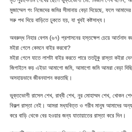
মৃত নুরইসলাম শেখের ছেলে ভুক্তভোগী মো. মিজান শেখ বলেন, অ
মুজাম্মেল গং নিজেদের জমির সীমানায় বেড়া দিয়েছে, ফলে আমাদে
সরু পথ দিয়ে বাড়িতে ঢুকতে হয়, যা খুবই কষ্টসাধ্য।
অবরুদ্ধ নিহার বেগম (৬৭) প্রশাসনের হস্তক্ষেপ চেয়ে আর্তনা
মইরা গেলে কেমনে বাইর করবো?
মইরা গেলে যাতে লাশটা বাইর করতে পারে ততটুকু রাস্তা কইরা দ
জিগাইলে কয় এইডা আমাগো জমি, আমাগো জমি আমরা বেড়া দিছ
অসহায়ভাবে জীবনযাপন করতাছি।
ভুক্তভোগী রাসেল শেখ, রাব্বী শেখ, নুর মোহাম্মদ শেখ, খোক
বিকল্প রাস্তা নেই। আমরা মধ্যবিত্ত ও গরীব মানুষ আমাদের অ
করে বাড়ি থেকে বের হওয়ার জন্য যাতায়াতের রাস্তা করে দিন।