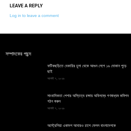
LEAVE A REPLY
Log in to leave a comment
সম্পাদকের পছন্দ
ফটিকছড়িতে বেকারির চুলা থেকে আগুন লেগে ১৬ দোকান পুড়ে
ছাই
আগস্ট ৭, ২০২৬
সাংবাদিকতা পেশার অস্তিত্ব রক্ষায় অবিলম্বে গণমাধ্যম কমিশন
গঠন করুন
আগস্ট ৭, ২০২৬
অস্ট্রেলিয়া একাদশ আবারও চাপে ফেলল বাংলাদেশকে