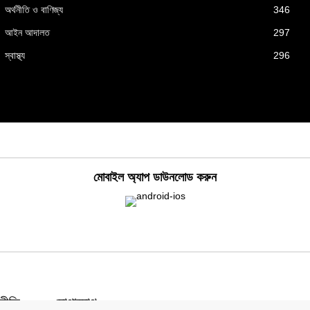
অর্থনীতি ও বাণিজ্য
346
আইন আদালত
297
স্বাস্থ্য
296
মোবাইল অ্যাপ ডাউনলোড করুন
নীতি
যোগাযোগ