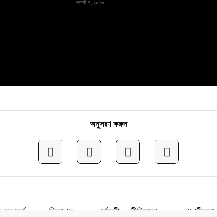
আগস্ট ৭, ২০২৬
অনুসরণ করুন
সম্পর্কে
বিজ্ঞাপন
শর্তাবলী ও নীতিমালা
গোপনীয়তা 