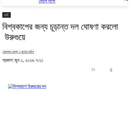
খেলা
বিশ্বকাপের জন্য চূড়ান্ত দল ঘোষণা করলো
উরুগুয়ে
খেলাধুলা ডেস্ক । জনতা মেইল
প্রকাশ: জুন ১, ২০২৬ ৭:২১
11
0