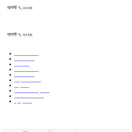
আগস্ট ৭, ২০২৬
অস্ট্রেলিয়া একাদশ আবারও চাপে ফেলল বাংলাদেশকে
আগস্ট ৭, ২০২৬
জনপ্রিয় বিষয়
বাংলাদেশ
1568
জাতীয়
1173
খেলা
713
জেলার খবর
676
রাজনীতি
646
আন্তর্জাতিক
489
বিশ্ব
402
অর্থনীতি ও বাণিজ্য
346
আইন আদালত
297
স্বাস্থ্য
296