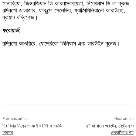
সানাব্রিয়া, জিওরজিয়ান ডি আরনাসকায়েতা, নিকোলাস ডি লা ক্রুজ,
রদ্রিগো জালাজার, ফাকুন্দো পেলেস্ত্রি, ম্যাক্সিমিলিয়ানো আরাউহো,
ব্রায়ান রদ্রিগেজ।
ফরোয়ার্ড:
রদ্রিগো আগুয়িরে, ফেদেরিকো ভিনিয়াস এবং ডারউইন নুনেজ।
Previous article
Next article
চির-বিদায় নিলেন গণসংগীত শিল্পী কামরুদ্দিন
৫টাকা বাড়ল অকটেন, পেট্রোল ও
আবসার
কেরোসিনের দাম