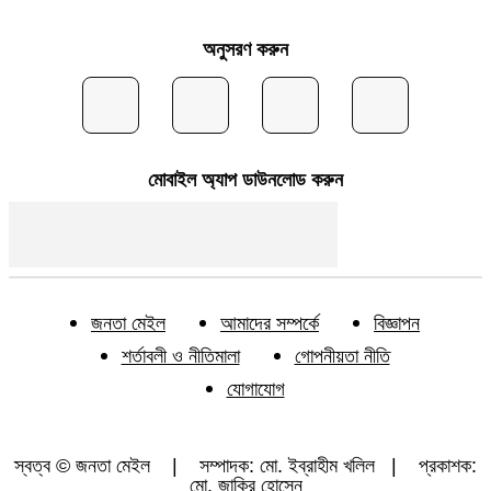
অনুসরণ করুন
মোবাইল অ্যাপ ডাউনলোড করুন
জনতা মেইল
আমাদের সম্পর্কে
বিজ্ঞাপন
শর্তাবলী ও নীতিমালা
গোপনীয়তা নীতি
যোগাযোগ
স্বত্ব © জনতা মেইল | সম্পাদক: মো. ইব্রাহীম খলিল | প্রকাশক:
মো. জাকির হোসেন