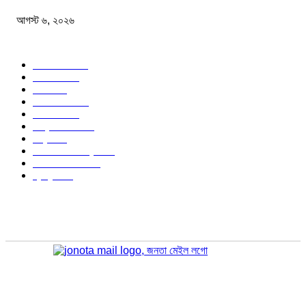
আগস্ট ৬, ২০২৬
জনপ্রিয় বিষয়
বাংলাদেশ
1568
জাতীয়
1172
খেলা
712
জেলার খবর
672
রাজনীতি
646
আন্তর্জাতিক
488
বিশ্ব
402
অর্থনীতি ও বাণিজ্য
346
আইন আদালত
297
স্বাস্থ্য
296