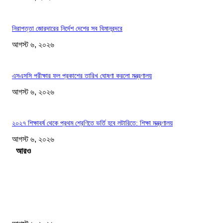
নিরাপত্তা জোরদারের নির্দেশ দেশের সব বিমানবন্দরে
আগস্ট ৬, ২০২৬
এসএসসি পরীক্ষার ফল প্রকাশের তারিখ ঘোষণা করলো মন্ত্রণালয়
আগস্ট ৬, ২০২৬
২০২৭ শিক্ষাবর্ষ থেকে প্রথম শ্রেণিতে ভর্তি হবে লটারিতে: শিক্ষা মন্ত্রণালয়
আগস্ট ৬, ২০২৬
Load more
সম্পাদকের পছন্দ
আজ রাতেই ঝড়ের আশঙ্কা ১০ জেলায় হতে পারে বজ্রসহ বৃষ্টি ও...