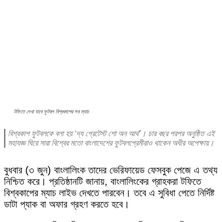
টফিতে দেখা যাবে ফুটবল বিশ্বকাপের সব ম্যাচ
বিশ্বকাপ ফুটবলকে বলা হয় ‘দ্য গ্রেটেস্ট শো অন আর্থ’। চার বছর পরপর অনুষ্ঠিত এই
মহাযজ্ঞ ঘিরে সারা বিশ্বের মতো বাংলাদেশের ফুটবলপ্রেমীরাও থাকেন অধীর অপেক্ষায়।
বুধবার (৩ জুন) বাংলালিংক তাদের ভেরিফায়েড ফেসবুক পেজে এ তথ্য
নিশ্চিত করে। প্রতিষ্ঠানটি জানায়, বাংলালিংকের গ্রাহকরা টফিতে
বিশ্বকাপের ম্যাচ লাইভ দেখতে পারবেন। তবে এ সুবিধা পেতে নির্দিষ্ট
ডাটা প্যাক বা অফার গ্রহণ করতে হবে।